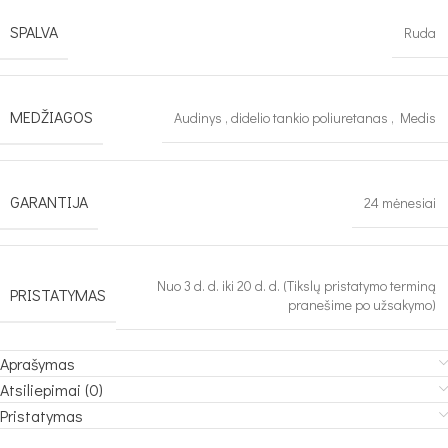
SPALVA
Ruda
MEDŽIAGOS
Audinys
,
didelio tankio poliuretanas
,
Medis
GARANTIJA
24 mėnesiai
Nuo 3 d. d. iki 20 d. d. (Tikslų pristatymo terminą
PRISTATYMAS
pranešime po užsakymo)
Aprašymas
Atsiliepimai (0)
Pristatymas