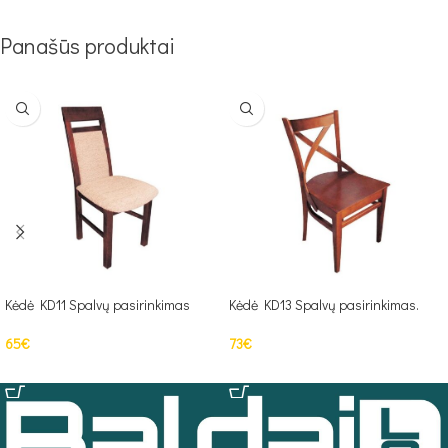
Panašūs produktai
Kėdė KD11 Spalvų pasirinkimas
Kėdė KD13 Spalvų pasirinkimas.
65
€
73
€
Į KREPŠELĮ
Į KREPŠELĮ