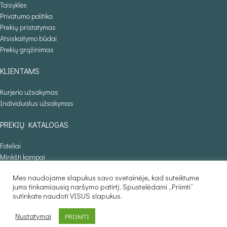
Taisyklės
Privatumo politika
Prekių pristatymas
Atsiskaitymo būdai
Prekių grąžinimas
KLIENTAMS
Kurjerio užsakymas
Individualus užsakymas
PREKIŲ KATALOGAS
Foteliai
Minkšti kampai
Lovos
Mes naudojame slapukus savo svetainėje, kad suteiktume
Sofos lovos
jums tinkamiausią naršymo patirtį. Spustelėdami „Priimti“
Stalai
sutinkate naudoti VISUS slapukus.
Baldaila.lt © 2025
Nustatymai
PRIIMTI