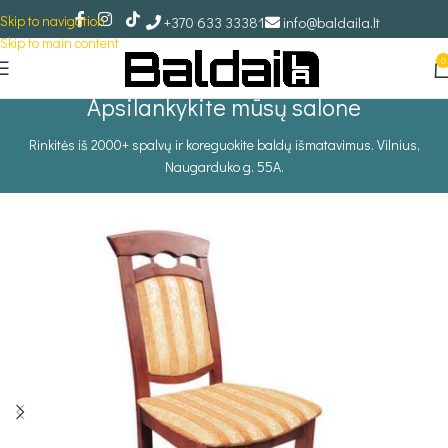
Skip to navigation
+370 633 33381
info@baldaila.lt
Skip to main content
0
Apsilankykite mūsų salone
Rinkitės iš 2000+ spalvų ir koreguokite baldų išmatavimus. Vilnius,
Naugarduko g. 55A.