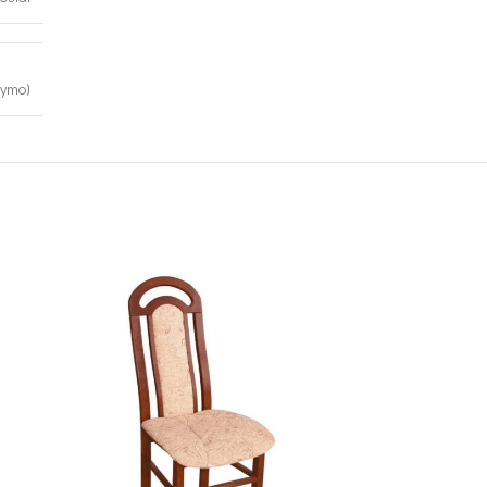
kymo)