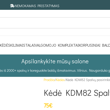
NEMOKAMAS PRISTATYMAS
KĖDĖS
KILIMAI
STALAI
VALGOMOJO KOMPLEKTAI
KORPUSINIAI BAL
Apsilankykite mūsų salone
tės iš 2000+ spalvų ir koreguokite baldų išmatavimus. Vilnius, Naugarduko g
Pradžia
Kėdės
Kėdė KDM82 Spalvų pasirink
Kėdė KDM82 Spalv
75
€