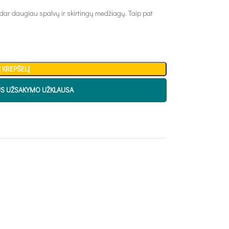
 dar daugiau spalvų ir skirtingų medžiagų. Taip pat
Į KREPŠELĮ
US UŽSAKYMO UŽKLAUSA