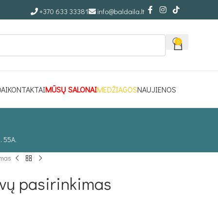
+370 633 33381
info@baldaila.lt
0
DAI
KONTAKTAI
MŪSŲ SALONAI
MEDŽIAGOS
NAUJIENOS
. 55A.
imas
ų pasirinkimas