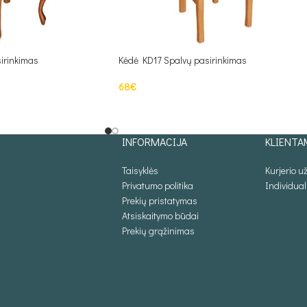
irinkimas
Kėdė KD17 Spalvų pasirinkimas
68
€
Į KREPŠELĮ
INFORMACIJA
KLIENTA
Taisyklės
Kurjerio 
Privatumo politika
Individua
Prekių pristatymas
Atsiskaitymo būdai
Prekių grąžinimas