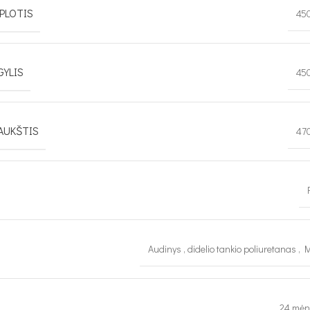
PLOTIS
45
GYLIS
45
AUKŠTIS
47
Audinys
,
didelio tankio poliuretanas
,
M
24 mėn