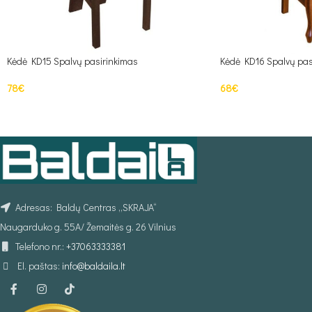
Kėdė KD15 Spalvų pasirinkimas
Kėdė KD16 Spalvų pas
78
€
68
€
Į KREPŠELĮ
Į KREPŠELĮ
Adresas: Baldų Centras „SKRAJA“
Naugarduko g. 55A/ Žemaitės g. 26 Vilnius
Telefono nr.:
+37063333381
El. paštas:
info@baldaila.lt