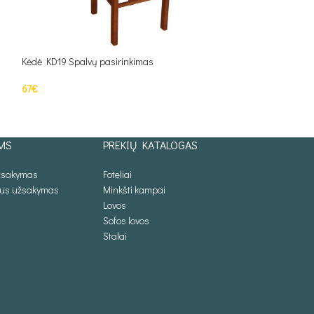
Kėdė KD19 Spalvų pasirinkimas
Kėdė KD23 Spalvų 
67
€
74
€
Į KREPŠELĮ
Į KREPŠELĮ
MS
PREKIŲ KATALOGAS
užsakymas
Foteliai
lus užsakymas
Minkšti kampai
Lovos
Sofos lovos
Stalai