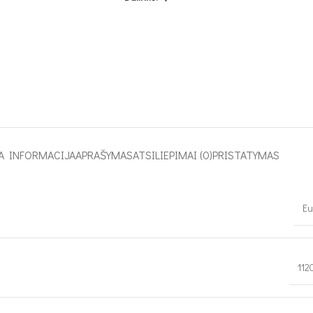
A INFORMACIJA
APRAŠYMAS
ATSILIEPIMAI (0)
PRISTATYMAS
Eu
112