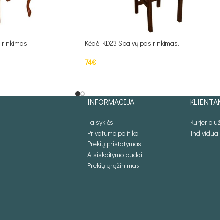
irinkimas
Kėdė KD23 Spalvų pasirinkimas.
74
€
Į KREPŠELĮ
INFORMACIJA
KLIENTA
Taisyklės
Kurjerio 
Privatumo politika
Individua
Prekių pristatymas
Atsiskaitymo būdai
Prekių grąžinimas