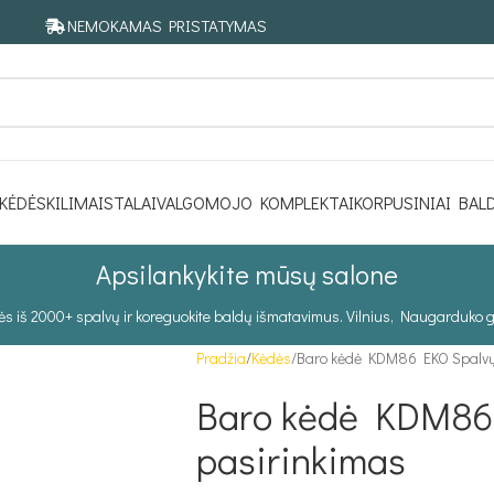
NEMOKAMAS PRISTATYMAS
KĖDĖS
KILIMAI
STALAI
VALGOMOJO KOMPLEKTAI
KORPUSINIAI BAL
Apsilankykite mūsų salone
tės iš 2000+ spalvų ir koreguokite baldų išmatavimus. Vilnius, Naugarduko g
Pradžia
Kėdės
Baro kėdė KDM86 EKO Spalvų
Baro kėdė KDM86
pasirinkimas