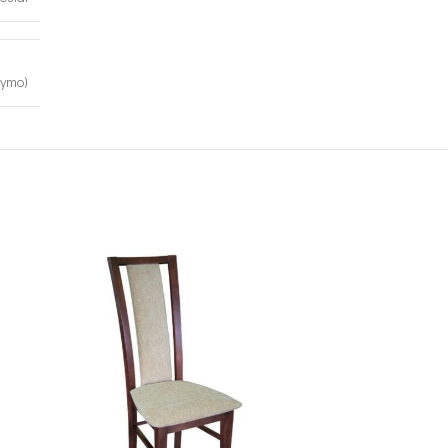
kymo)