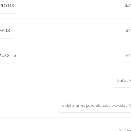
PLOTIS
44
GYLIS
41
AUKŠTIS
76
Balta
,
didelio tankio poliuretanas
,
Eko oda
,
M
24 mėn