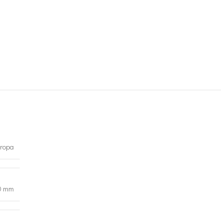
ropa
0 mm