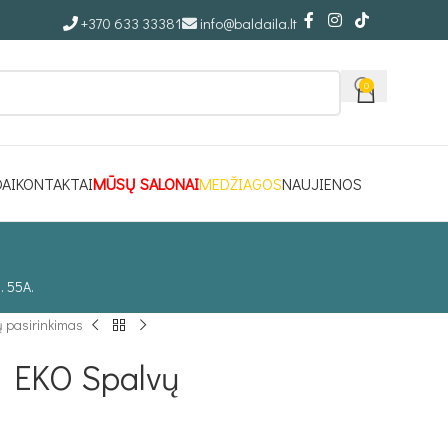
+370 633 33381
info@baldaila.lt
0
DAI
KONTAKTAI
MŪSŲ SALONAI
MEDŽIAGOS
NAUJIENOS
. 55A.
 pasirinkimas
 EKO Spalvų