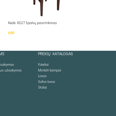
Kėdė KD27 Spalvų pasirinkimas
Kėdė KD29 Spalvų 
69
€
69
€
Į KREPŠELĮ
Į KREPŠELĮ
MS
PREKIŲ KATALOGAS
užsakymas
Foteliai
lus užsakymas
Minkšti kampai
Lovos
Sofos lovos
Stalai