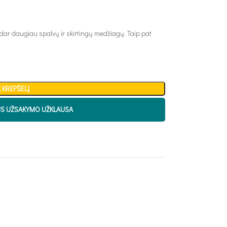
 dar daugiau spalvų ir skirtingų medžiagų. Taip pat
Į KREPŠELĮ
US UŽSAKYMO UŽKLAUSA