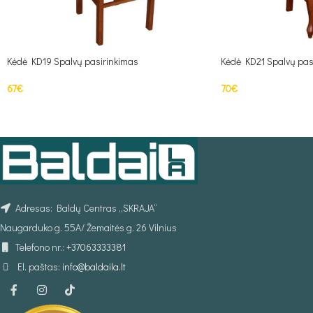
Kėdė KD19 Spalvų pasirinkimas
Kėdė KD21 Spalvų pas
67
€
70
€
Į KREPŠELĮ
Į KREPŠELĮ
Adresas: Baldų Centras „SKRAJA“
Naugarduko g. 55A/ Žemaitės g. 26 Vilnius
Telefono nr.:
+37063333381
El. paštas:
info@baldaila.lt