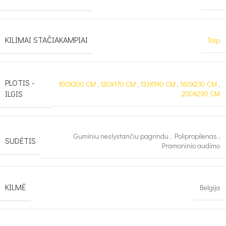
KILIMAI STAČIAKAMPIAI
Taip
PLOTIS -
100X200 CM
,
120X170 CM
,
133X190 CM
,
160X230 CM
,
ILGIS
200X290 CM
Guminiu neslystančiu pagrindu
,
Polipropilenas
,
SUDĖTIS
Pramoninio audimo
KILMĖ
Belgija