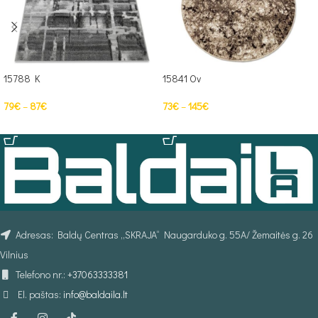
15788 K
15841 Ov
79
€
–
87
€
73
€
–
145
€
PASIRINKTI SAVYBES
PASIRINKTI SAVYBES
Adresas: Baldų Centras „SKRAJA“ Naugarduko g. 55A/ Žemaitės g. 26
Vilnius
Telefono nr.:
+37063333381
El. paštas:
info@baldaila.lt