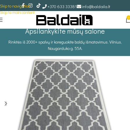
Skip to navigation
+370 633 33381
info@baldaila.lt
Skip to main content
0
Apsilankykite mūsų salone
Rinkitės iš 2000+ spalvų ir koreguokite baldų išmatavimus. Vilnius,
Naugarduko g. 55A.