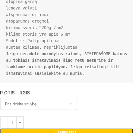
slopina garsą

lengva valyti 

atsparumas dilimui

atsparumas drėgmei

kilimo svoris 2200g / m2 

Sudėtis: Polipropilenas 

Jeigu neradote nurodytos kainos, ATSIPRAŠOME kainos 
su tokiais išmatavimais šiuo metu neturime ir 
laukiame prekių papildymo. Jeigu reikalingi kiti 
išmatavimai susisiekite su mumis.
PLOTIS - ILGIS
Į KREPŠELĮ