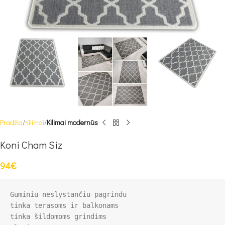
Pradžia
Kilimai
Kilimai modernūs
Koni Cham Siz
94
€
Guminiu neslystančiu pagrindu

tinka terasoms ir balkonams

tinka šildomoms grindims
