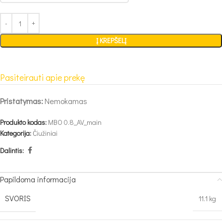
Į KREPŠELĮ
Pasiteirauti apie prekę
Pristatymas:
Nemokamas
Produkto kodas:
MBO 0.8_AV_main
Kategorija:
Čiužiniai
Dalintis:
Papildoma informacija
SVORIS
11.1 kg