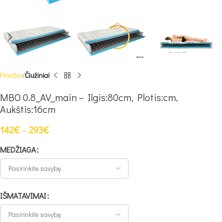
Pradžia
Čiužiniai
MBO 0.8_AV_main – Ilgis:80cm, Plotis:cm,
Aukštis:16cm
142
€
–
293
€
MEDŽIAGA
IŠMATAVIMAI