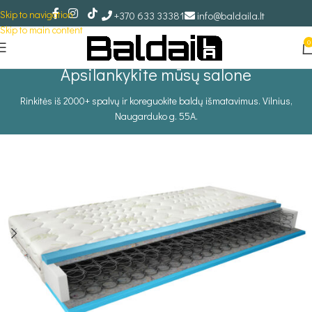
Skip to navigation
+370 633 33381
info@baldaila.lt
Skip to main content
0
Apsilankykite mūsų salone
Rinkitės iš 2000+ spalvų ir koreguokite baldų išmatavimus. Vilnius,
Naugarduko g. 55A.