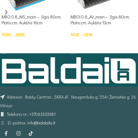
MBO 0.8_MS_main – Ilgis:80cm,
MBOl 0.8_AV_main – Ilgis:80cm,
Plotis:cm, Aukštis:16cm
Plotis:cm, Aukštis:13cm
158
€
–
328
€
142
€
–
281
€
PASIRINKTI SAVYBES
PASIRINKTI SAVYBES
Adresas: Baldų Centras „SKRAJA“ Naugarduko g. 55A/ Žemaitės g. 26
Vilnius
Telefono nr.:
+37063333381
El. paštas:
info@baldaila.lt