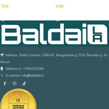
767
€
963
€
PASIRINKTI SAVYBES
PASIRINKTI SAVYBES
Adresas: Baldų Centras „SKRAJA“ Naugarduko g. 55A/ Žemaitės g. 26
Vilnius
Telefono nr.:
+37063333381
El. paštas:
info@baldaila.lt