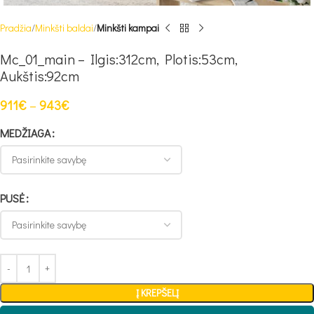
Pradžia
Minkšti baldai
Minkšti kampai
Mc_01_main – Ilgis:312cm, Plotis:53cm,
Aukštis:92cm
911
€
–
943
€
MEDŽIAGA
PUSĖ
Į KREPŠELĮ