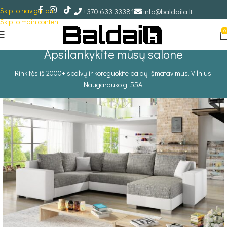
Skip to navigation
+370 633 33381
info@baldaila.lt
Skip to main content
0
Apsilankykite mūsų salone
Rinkitės iš 2000+ spalvų ir koreguokite baldų išmatavimus. Vilnius,
Naugarduko g. 55A.