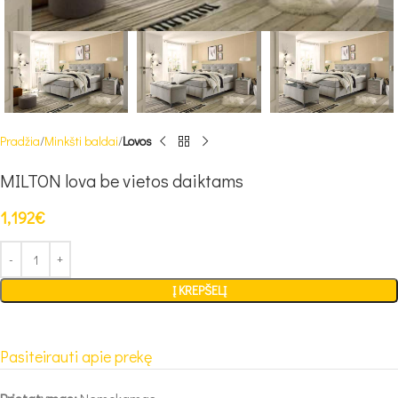
Pradžia
Minkšti baldai
Lovos
MILTON lova be vietos daiktams
1,192
€
Į KREPŠELĮ
Pasiteirauti apie prekę