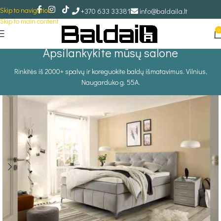
Skip to navigation
+370 633 33381
info@baldaila.lt
Skip to main content
0
Apsilankykite mūsų salone
Rinkitės iš 2000+ spalvų ir koreguokite baldų išmatavimus. Vilnius,
Naugarduko g. 55A.