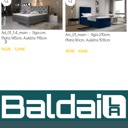
Ad_01_1.4_main – Ilgis:cm,
Arc_01_main – Ilgis:210cm,
Plotis:145cm, Aukštis:118cm
Plotis:90cm, Aukštis:108cm
862
€
–
1,016
€
459
€
–
496
€
PASIRINKTI SAVYBES
PASIRINKTI SAVYBES