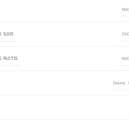
140
 ILGIS
210
S PLOTIS
140
Dešine
,