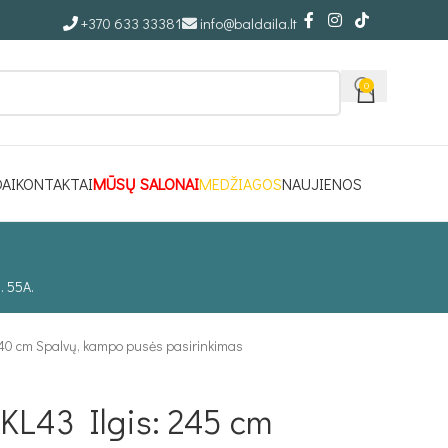
+370 633 33381
info@baldaila.lt
0
DAI
KONTAKTAI
MŪSŲ SALONAI
MEDŽIAGOS
NAUJIENOS
. 55A.
140 cm Spalvų, kampo pusės pasirinkimas
KL43 Ilgis: 245 cm