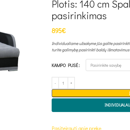
Plotis: 140 cm Sp
pasirinkimas
895
€
Individualiame užsakyme jūs galite pasirinkti
turite galimybę pasirinkti baldų išmatavimus
KAMPO PUSĖ
INDIVIDUALA
Pasiteirauti apie prekę