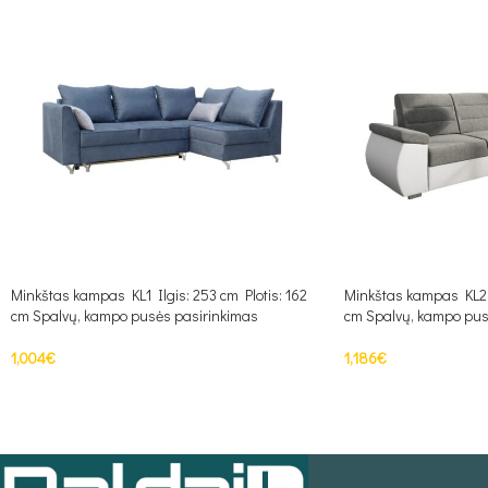
Minkštas kampas KL1 Ilgis: 253 cm Plotis: 162
Minkštas kampas KL2 I
cm Spalvų, kampo pusės pasirinkimas
cm Spalvų, kampo pus
1,004
€
1,186
€
PASIRINKTI SAVYBES
PASIRINKTI SAVYBE