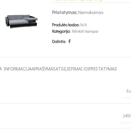
Pristatymas:
Nemokamas
Produkto kodas:
N/A
Kategorija:
Minkšti kampai
Dalintis:
A INFORMACIJA
APRAŠYMAS
ATSILIEPIMAI (0)
PRISTATYMAS
Eu
245