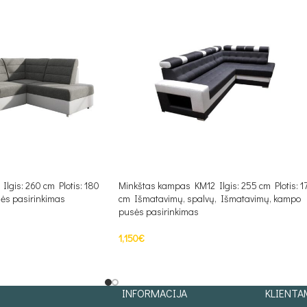
lgis: 260 cm Plotis: 180
Minkštas kampas KM12 Ilgis: 255 cm Plotis: 1
ės pasirinkimas
cm Išmatavimų, spalvų, Išmatavimų, kampo
pusės pasirinkimas
1,150
€
S
PASIRINKTI SAVYBES
INFORMACIJA
KLIENTA