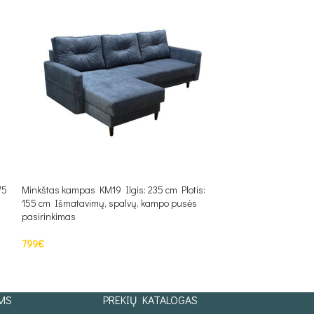
75
Minkštas kampas KM19 Ilgis: 235 cm Plotis:
Minkštas kampas K
155 cm Išmatavimų, spalvų, kampo pusės
170 cm Išmatavimų
pasirinkimas
pasirinkimas
799
€
678
€
PASIRINKTI SAVYBES
PASIRINKTI SAV
MS
PREKIŲ KATALOGAS