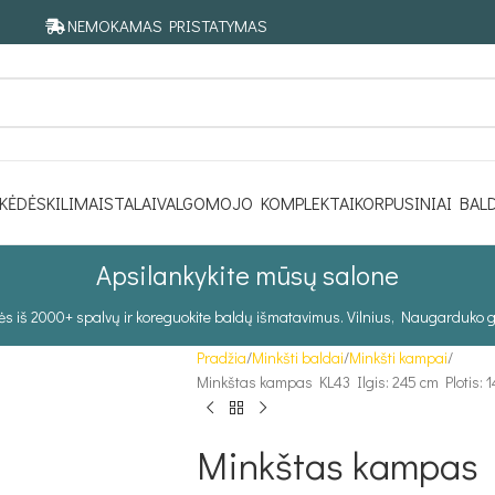
NEMOKAMAS PRISTATYMAS
KĖDĖS
KILIMAI
STALAI
VALGOMOJO KOMPLEKTAI
KORPUSINIAI BAL
Apsilankykite mūsų salone
tės iš 2000+ spalvų ir koreguokite baldų išmatavimus. Vilnius, Naugarduko g
Pradžia
Minkšti baldai
Minkšti kampai
Minkštas kampas KL43 Ilgis: 245 cm Plotis: 
Minkštas kampas 