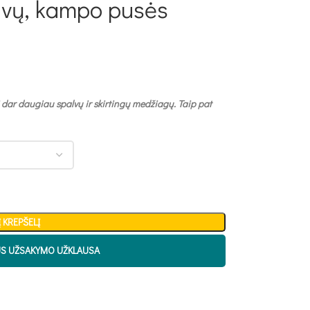
alvų, kampo pusės
 dar daugiau spalvų ir skirtingų medžiagų. Taip pat
Į KREPŠELĮ
US UŽSAKYMO UŽKLAUSA