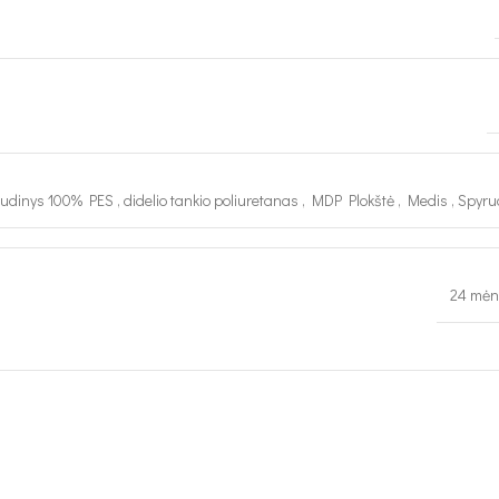
udinys 100% PES
,
didelio tankio poliuretanas
,
MDP Plokštė
,
Medis
,
Spyru
24 mėn