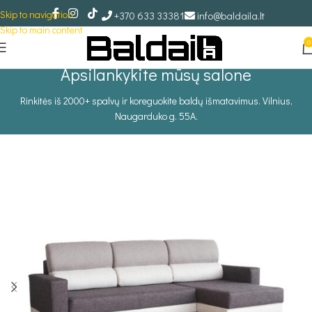
Skip to navigation
+370 633 33381
info@baldaila.lt
Skip to main content
0
Apsilankykite mūsų salone
Rinkitės iš 2000+ spalvų ir koreguokite baldų išmatavimus. Vilnius,
Naugarduko g. 55A.