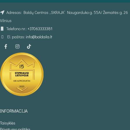
Adresas: Baldų Centras „SKRAJA“ Naugarduko g. 55A/ Žemaitės g. 26
Vilnius
Telefono nr.:
+37063333381
El. paštas:
info@baldaila.lt
INFORMACIJA
Taisyklės
Privatumo politika