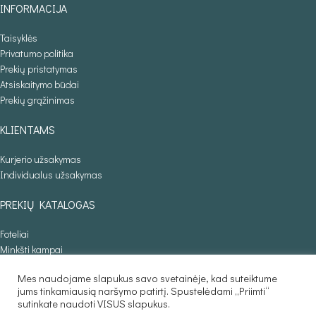
INFORMACIJA
Taisyklės
Privatumo politika
Prekių pristatymas
Atsiskaitymo būdai
Prekių grąžinimas
KLIENTAMS
Kurjerio užsakymas
Individualus užsakymas
PREKIŲ KATALOGAS
Foteliai
Minkšti kampai
Lovos
Mes naudojame slapukus savo svetainėje, kad suteiktume
Sofos lovos
jums tinkamiausią naršymo patirtį. Spustelėdami „Priimti“
Stalai
sutinkate naudoti VISUS slapukus.
Baldaila.lt © 2025