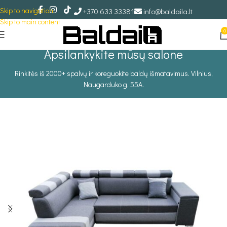
Skip to navigation
+370 633 33381
info@baldaila.lt
Skip to main content
0
Apsilankykite mūsų salone
Rinkitės iš 2000+ spalvų ir koreguokite baldų išmatavimus. Vilnius,
Naugarduko g. 55A.