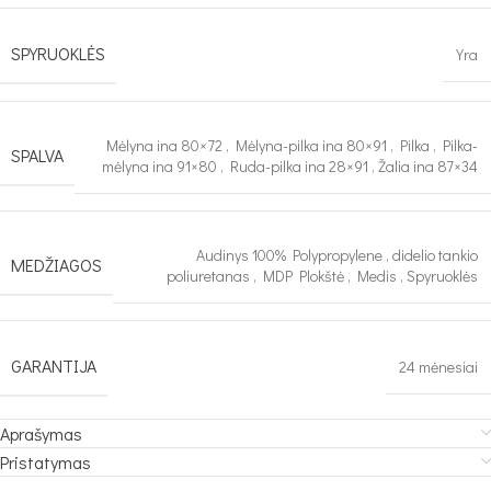
SPYRUOKLĖS
Yra
Mėlyna ina 80×72
,
Mėlyna-pilka ina 80×91
,
Pilka
,
Pilka-
SPALVA
mėlyna ina 91×80
,
Ruda-pilka ina 28×91
,
Žalia ina 87×34
Audinys 100% Polypropylene
,
didelio tankio
MEDŽIAGOS
poliuretanas
,
MDP Plokštė
,
Medis
,
Spyruoklės
GARANTIJA
24 mėnesiai
Aprašymas
Pristatymas