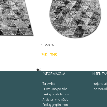
15750 Ov
74
€
–
104
€
S
PASIRINKTI SAVYBES
INFORMACIJA
KLIENTA
Taisyklės
Kurjerio 
Privatumo politika
Individua
Prekių pristatymas
Atsiskaitymo būdai
Prekių grąžinimas