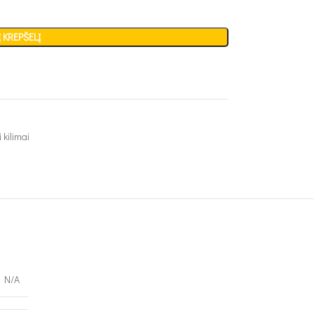
Į KREPŠELĮ
 kilimai
N/A