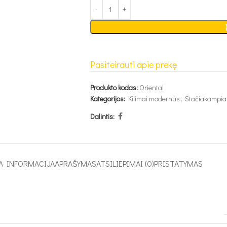
Pasiteirauti apie prekę
Produkto kodas:
Oriental
Kategorijos:
Kilimai modernūs
,
Stačiakampiai
Dalintis:
A INFORMACIJA
APRAŠYMAS
ATSILIEPIMAI (0)
PRISTATYMAS