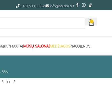
+370 633 33381
info@baldaila.lt
0
DAI
KONTAKTAI
MŪSŲ SALONAI
MEDŽIAGOS
NAUJIENOS
. 55A.