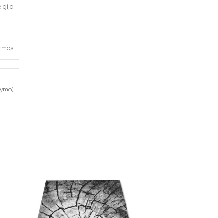
lgija
ormos
kymo)