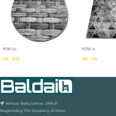
15743 Ov
15750 K
74
€
–
104
€
74
€
–
79
€
PASIRINKTI SAVYBES
PASIRINKTI SAVYBE
Adresas: Baldų Centras „SKRAJA“
Naugarduko g. 55A/ Žemaitės g. 26 Vilnius