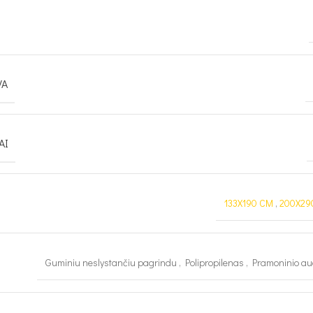
VA
AI
133X190 CM
,
200X29
Guminiu neslystančiu pagrindu
,
Polipropilenas
,
Pramoninio a