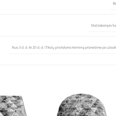
Be
Stačiakampio f
Nuo 3 d. d. iki 20 d. d. (Tikslų pristatymo terminą pranešime po užsa