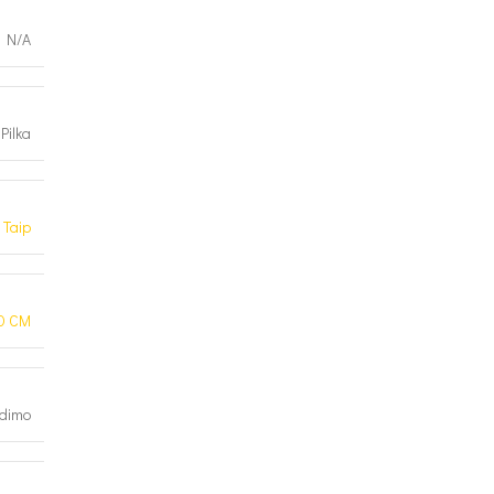
N/A
Pilka
Taip
0 CM
udimo