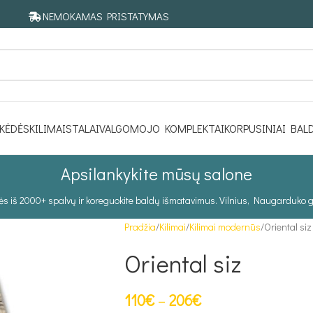
NEMOKAMAS PRISTATYMAS
KĖDĖS
KILIMAI
STALAI
VALGOMOJO KOMPLEKTAI
KORPUSINIAI BAL
Apsilankykite mūsų salone
tės iš 2000+ spalvų ir koreguokite baldų išmatavimus. Vilnius, Naugarduko g
Pradžia
Kilimai
Kilimai modernūs
Oriental siz
Oriental siz
110
€
–
206
€