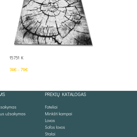
15751 K
15752 K
74
€
–
79
€
74
€
–
87
€
PASIRINKTI SAVYBES
PASIRINKTI SAV
MS
PREKIŲ KATALOGAS
užsakymas
Foteliai
lus užsakymas
Minkšti kampai
Lovos
Sofos lovos
Stalai