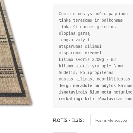
Guminiu neslystančiu pagrindu

tinka terasoms ir balkonams

tinka šildomoms grindims

slopina garsą

lengva valyti 

atsparumas dilimui

atsparumas drėgmei

kilimo svoris 2200g / m2 

Sudėtis: Polipropilenas 

Jeigu neradote nurodytos kainos
išmatavimais šiuo metu neturime
reikalingi kiti išmatavimai sus
PLOTIS - ILGIS