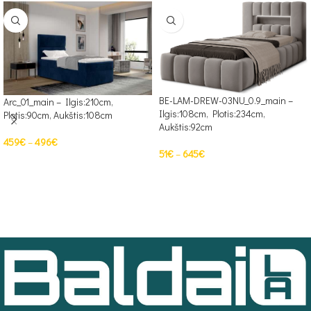
BE-LAM-DREW-03NU_0.9_main –
Arc_01_main – Ilgis:210cm,
Ilgis:108cm, Plotis:234cm,
Plotis:90cm, Aukštis:108cm
Aukštis:92cm
459
€
–
496
€
51
€
–
645
€
PASIRINKTI SAVYBES
PASIRINKTI SAVYBES