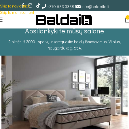
Skip to navigation
+370 633 33381
info@baldaila.lt
Skip to main content
0
Apsilankykite mūsų salone
Rinkitės iš 2000+ spalvų ir koreguokite baldų išmatavimus. Vilnius,
Naugarduko g. 55A.