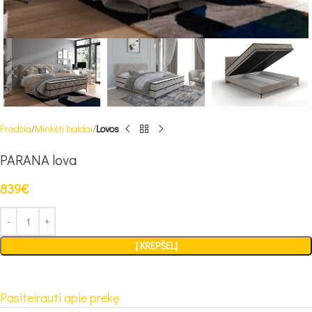
Pradžia
Minkšti baldai
Lovos
PARANA lova
839
€
Į KREPŠELĮ
Pasiteirauti apie prekę