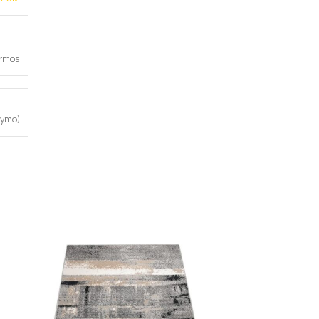
ormos
kymo)