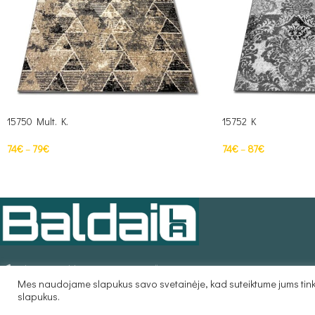
15750 Mult. K.
15752 K
74
€
–
79
€
74
€
–
87
€
PASIRINKTI SAVYBES
PASIRINKTI SAVYBE
Adresas: Baldų Centras „SKRAJA“
Mes naudojame slapukus savo svetainėje, kad suteiktume jums tinka
Naugarduko g. 55A/ Žemaitės g. 26 Vilnius
slapukus.
Telefono nr.:
+37063333381