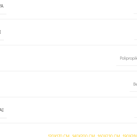
VA
I
Polipropi
Be
AI
120X170 CM
,
140X200 CM
,
160X230 CM
,
190X28