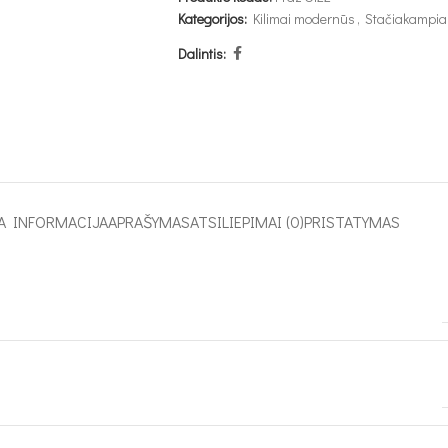
Kategorijos:
Kilimai modernūs
,
Stačiakampiai
Dalintis:
A INFORMACIJA
APRAŠYMAS
ATSILIEPIMAI (0)
PRISTATYMAS