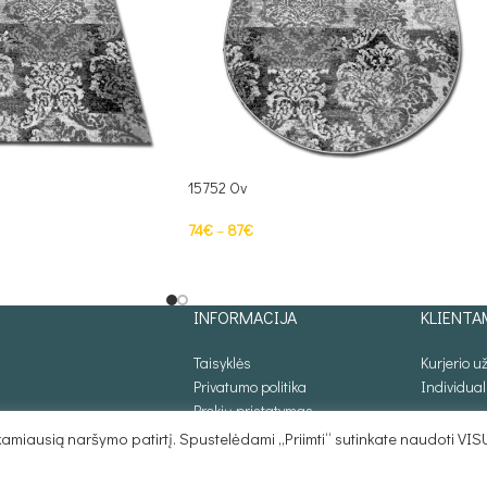
15752 Ov
74
€
–
87
€
S
PASIRINKTI SAVYBES
INFORMACIJA
KLIENTA
Taisyklės
Kurjerio 
Privatumo politika
Individua
Prekių pristatymas
Atsiskaitymo būdai
miausią naršymo patirtį. Spustelėdami „Priimti“ sutinkate naudoti VIS
Prekių grąžinimas