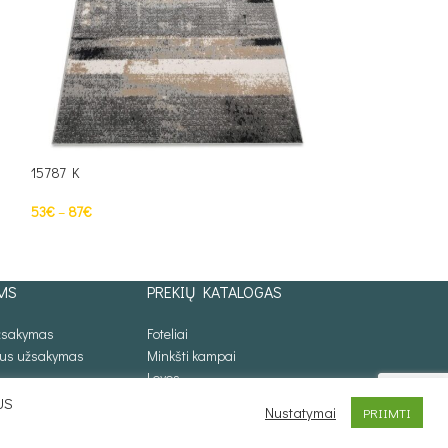
15787 K
15841 Ov
53
€
–
87
€
73
€
–
145
€
PASIRINKTI SAVYBES
PASIRINKTI SAV
MS
PREKIŲ KATALOGAS
užsakymas
Foteliai
lus užsakymas
Minkšti kampai
Lovos
Sofos lovos
US
Nustatymai
PRIIMTI
Stalai