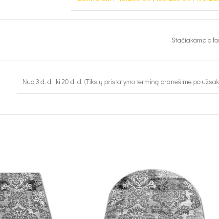
Stačiakampio f
Nuo 3 d. d. iki 20 d. d. (Tikslų pristatymo terminą pranešime po užsa