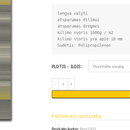
lengva valyti

atsparumas dilimui

atsparumas drėgmei

kilimo svoris 1600g / m2

PLOTIS - ILGIS
Pasiteirauti apie prekę
Produkto kodas:
Praz Gl22