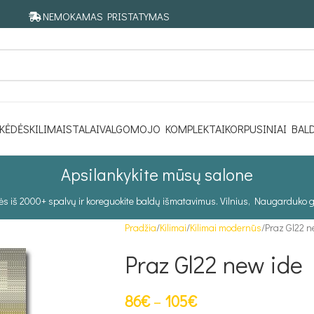
NEMOKAMAS PRISTATYMAS
KĖDĖS
KILIMAI
STALAI
VALGOMOJO KOMPLEKTAI
KORPUSINIAI BAL
Apsilankykite mūsų salone
tės iš 2000+ spalvų ir koreguokite baldų išmatavimus. Vilnius, Naugarduko g
Pradžia
Kilimai
Kilimai modernūs
Praz Gl22 n
Praz Gl22 new ide
86
€
–
105
€