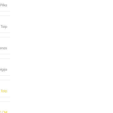
Pilka
Taip
lenas
lgija
Taip
0 CM