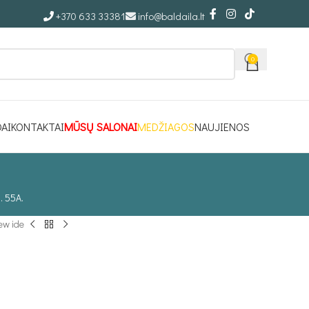
+370 633 33381
info@baldaila.lt
0
DAI
KONTAKTAI
MŪSŲ SALONAI
MEDŽIAGOS
NAUJIENOS
. 55A.
ew ide