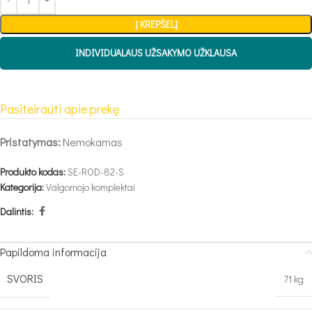
Į KREPŠELĮ
INDIVIDUALAUS UŽSAKYMO UŽKLAUSA
Pasiteirauti apie prekę
Pristatymas:
Nemokamas
Produkto kodas:
SE-ROD-82-S
Kategorija:
Valgomojo komplektai
Dalintis:
Papildoma informacija
SVORIS
71 kg