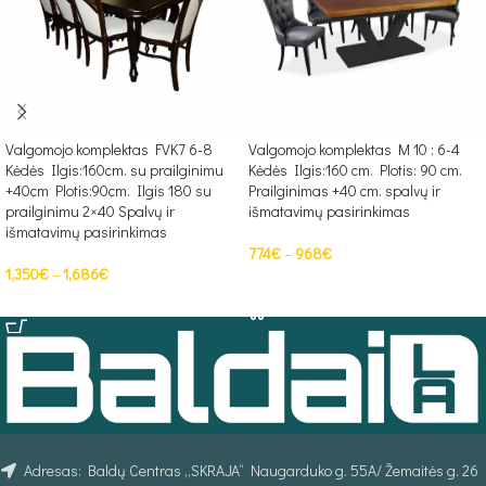
Valgomojo komplektas M 10 : 6-4
Valgomojo komplektas FVK7 6-8
Kėdės Ilgis:160 cm. Plotis: 90 cm.
Kėdės Ilgis:160cm. su prailginimu
Prailginimas +40 cm. spalvų ir
+40cm Plotis:90cm. Ilgis 180 su
išmatavimų pasirinkimas
prailginimu 2×40 Spalvų ir
išmatavimų pasirinkimas
774
€
–
968
€
1,350
€
–
1,686
€
PASIRINKTI SAVYBES
PASIRINKTI SAVYBES
Adresas: Baldų Centras „SKRAJA“ Naugarduko g. 55A/ Žemaitės g. 26