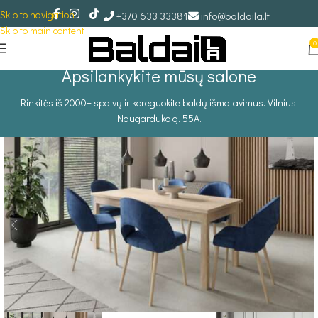
Skip to navigation
+370 633 33381
info@baldaila.lt
Skip to main content
0
Apsilankykite mūsų salone
Rinkitės iš 2000+ spalvų ir koreguokite baldų išmatavimus. Vilnius,
Naugarduko g. 55A.