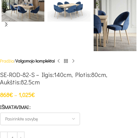
Pradžia
Valgomojo komplektai
SE-ROD-82-S – Ilgis:140cm, Plotis:80cm,
Aukštis:82.5cm
868
€
–
1,025
€
IŠMATAVIMAI