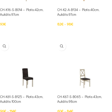
CH-K16-S-B014 – Plotis:42cm,
CH-K2-A-B134 – Plotis:40cm,
Aukštis:97cm
Aukštis:97cm
93
€
82
€
–
98
€
Į KREPŠELĮ
PASIRINKTI SAVYBES
CH-K61-S-B125 – Plotis:43cm,
CH-K67-S-B065 – Plotis:43cm,
Aukštis:100cm
Aukštis:98cm
96
€
–
114
€
60
€
–
84
€