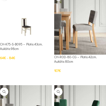
CH-K75-S-B095 – Plotis:43cm,
Aukštis:98cm
CH-ROD-80-CG – Plotis:42cm,
64
€
–
84
€
Aukštis:80cm
PASIRINKTI SAVYBES
107
€
Į KREPŠELĮ