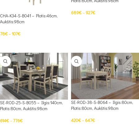
Plotis:80cm, Aukštis:98cm
689
€
–
927
€
CHA-K34-S-B041 – Plotis:46cm,
Aukštis:98cm
PASIRINKTI SAVYBES
78
€
–
107
€
PASIRINKTI SAVYBES
SE-ROD-38-S-B064 – Ilgis:80cm,
SE-ROD-25-S-B055 – Ilgis:140cm,
Plotis:80cm, Aukštis:98cm
Plotis:80cm, Aukštis:98cm
420
€
–
647
€
614
€
–
776
€
PASIRINKTI SAVYBES
PASIRINKTI SAVYBES