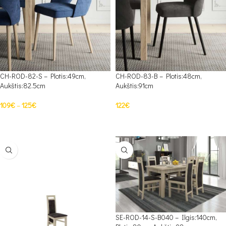
CH-ROD-82-S – Plotis:49cm,
CH-ROD-83-B – Plotis:48cm,
Aukštis:82.5cm
Aukštis:91cm
109
€
–
125
€
122
€
PASIRINKTI SAVYBES
Į KREPŠELĮ
SE-ROD-14-S-B040 – Ilgis:140cm,