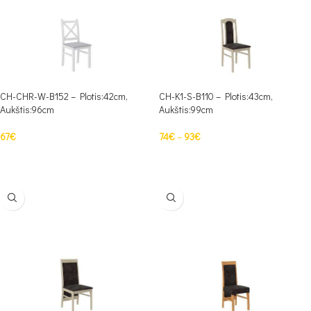
CH-CHR-W-B152 – Plotis:42cm,
CH-K1-S-B110 – Plotis:43cm,
Aukštis:96cm
Aukštis:99cm
67
€
74
€
–
93
€
Į KREPŠELĮ
PASIRINKTI SAVYBES