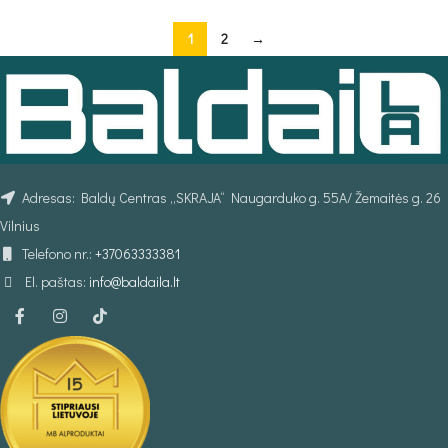
1
2
→
Adresas: Baldų Centras „SKRAJA“ Naugarduko g. 55A/ Žemaitės g. 26
Vilnius
Telefono nr.:
+37063333381
El. paštas:
info@baldaila.lt