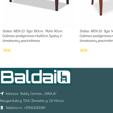
Stalas MEN 23 Ilgis 160cm, Plotis 90cm
Stalas MEN 26 Ilgis 1
Galimas prailginimas+4x40cm Spalvų ir
Galimas prailginimas
išmatavimų pasirinkimas
išmatavimų pasirinki
790
€
387
€
Į KREPŠELĮ
Į KREPŠELĮ
Adresas: Baldų Centras „SKRAJA“
Naugarduko g. 55A/ Žemaitės g. 26 Vilnius
Telefono nr.:
+37063333381