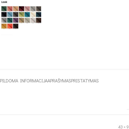
APILDOMA INFORMACIJA
APRAŠYMAS
PRISTATYMAS
43 × 