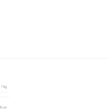
7 kg
98 cm