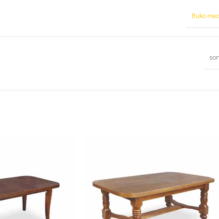
Buko med
so