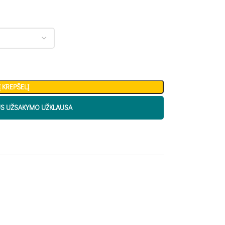
Į KREPŠELĮ
US UŽSAKYMO UŽKLAUSA