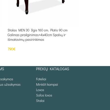
Stalas MEN 30 Ilgis 160 cm, Plotis 90 cm
Stalas MEN18 Ilgi
Galimas prailginimas+4x40cm Spalvų ir
Galimas prailgini
išmatavimų pasirinkimas
išmatavimų pasiri
790
€
490
€
Į KREPŠELĮ
PASIRINKTI SAV
MS
PREKIŲ KATALOGAS
užsakymas
Foteliai
lus užsakymas
Minkšti kampai
Lovos
Sofos lovos
Stalai