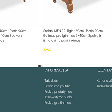
40cm, Plotis 90cm
Stalas MEN 29 Ilgis 160cm, Plotis 90cm
+40cm Spalvų ir
Galimas prailginimas 2+40cm Spalvų ir
mas
išmatavimų pasirinkimas
725
€
Į KREPŠELĮ
INFORMACIJA
KLIENTA
Taisyklės
Kurjerio 
Privatumo politika
Individua
Prekių pristatymas
Atsiskaitymo būdai
Prekių grąžinimas