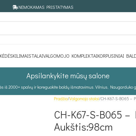
NEMOKAMAS PRISTATYMAS
KĖDĖS
KILIMAI
STALAI
VALGOMOJO KOMPLEKTAI
KORPUSINIAI BAL
Apsilankykite mūsų salone
tės iš 2000+ spalvų ir koreguokite baldų išmatavimus. Vilnius, Naugarduko g
Pradžia
Valgomojo stalai
CH-K67-S-B065 – Pl
CH-K67-S-B065 – P
Aukštis:98cm