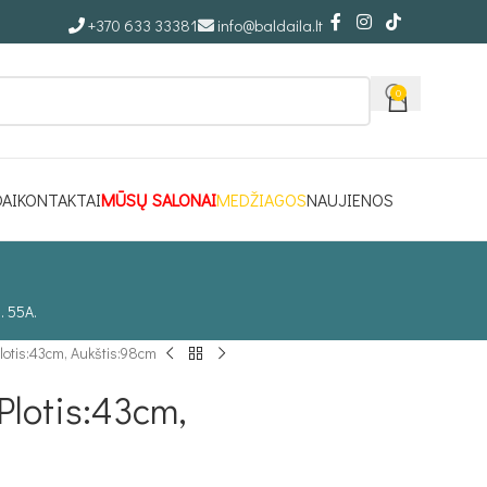
+370 633 33381
info@baldaila.lt
0
DAI
KONTAKTAI
MŪSŲ SALONAI
MEDŽIAGOS
NAUJIENOS
. 55A.
otis:43cm, Aukštis:98cm
lotis:43cm,