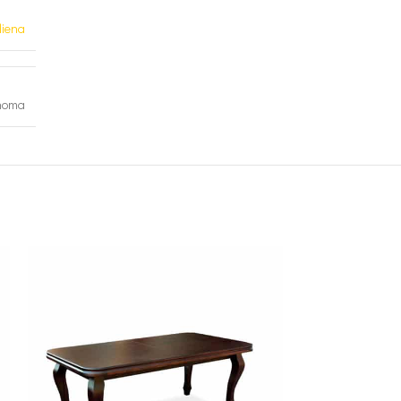
iena
noma