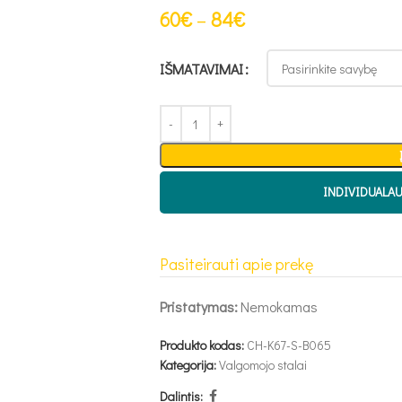
60
€
–
84
€
IŠMATAVIMAI
INDIVIDUALA
Pasiteirauti apie prekę
Pristatymas:
Nemokamas
Produkto kodas:
CH-K67-S-B065
Kategorija:
Valgomojo stalai
Dalintis: