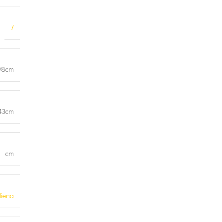
7
98cm
43cm
cm
iena