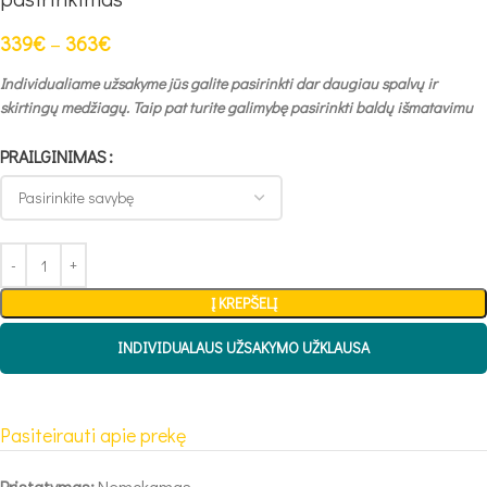
339
€
–
363
€
Individualiame užsakyme jūs galite pasirinkti dar daugiau spalvų ir
skirtingų medžiagų. Taip pat turite galimybę pasirinkti baldų išmatavimu
PRAILGINIMAS
Į KREPŠELĮ
INDIVIDUALAUS UŽSAKYMO UŽKLAUSA
Pasiteirauti apie prekę
Pristatymas:
Nemokamas