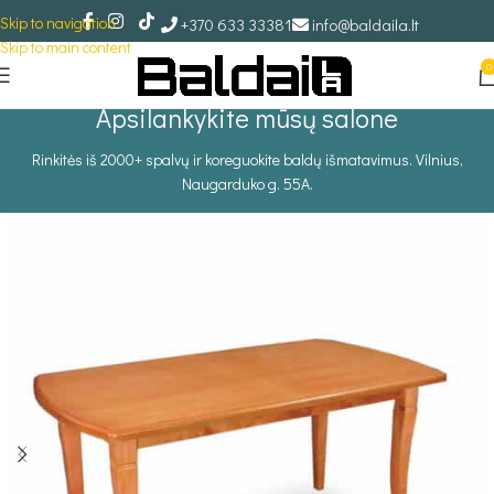
Skip to navigation
+370 633 33381
info@baldaila.lt
Skip to main content
0
Apsilankykite mūsų salone
Rinkitės iš 2000+ spalvų ir koreguokite baldų išmatavimus. Vilnius,
Naugarduko g. 55A.