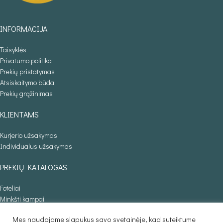
INFORMACIJA
Taisyklės
Privatumo politika
Prekių pristatymas
Atsiskaitymo būdai
Prekių grąžinimas
KLIENTAMS
Kurjerio užsakymas
Individualus užsakymas
PREKIŲ KATALOGAS
Foteliai
Minkšti kampai
Lovos
Mes naudojame slapukus savo svetainėje, kad suteiktume
Sofos lovos