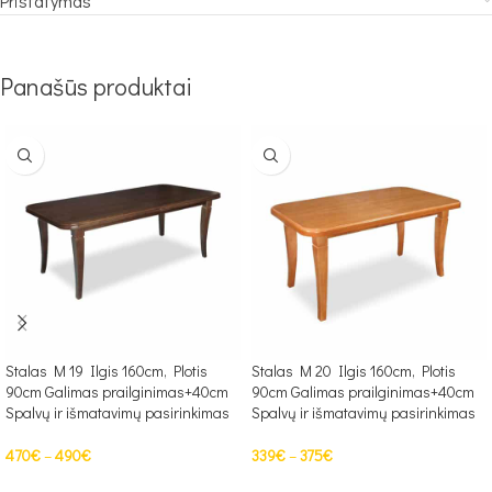
Pristatymas
Panašūs produktai
Stalas M 19 Ilgis 160cm, Plotis
Stalas M 20 Ilgis 160cm, Plotis
90cm Galimas prailginimas+40cm
90cm Galimas prailginimas+40cm
Spalvų ir išmatavimų pasirinkimas
Spalvų ir išmatavimų pasirinkimas
470
€
–
490
€
339
€
–
375
€
PASIRINKTI SAVYBES
PASIRINKTI SAVYBES