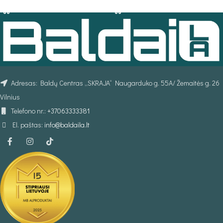
Adresas: Baldų Centras „SKRAJA“ Naugarduko g. 55A/ Žemaitės g. 26
Vilnius
Telefono nr.:
+37063333381
El. paštas:
info@baldaila.lt