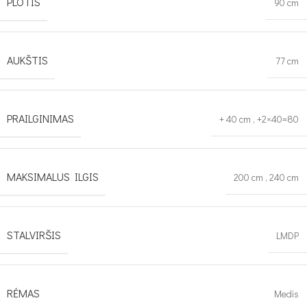
PLOTIS
90 cm
AUKŠTIS
77 cm
PRAILGINIMAS
+ 40 cm
,
+2×40=80
MAKSIMALUS ILGIS
200 cm
,
240 cm
STALVIRŠIS
LMDP
RĖMAS
Medis