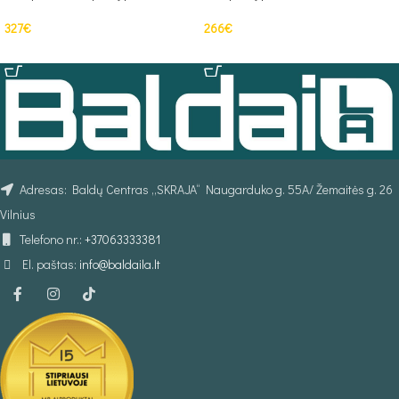
327
€
266
€
Į KREPŠELĮ
PASIRINKTI SAVYBES
Adresas: Baldų Centras „SKRAJA“ Naugarduko g. 55A/ Žemaitės g. 26
Vilnius
Telefono nr.:
+37063333381
El. paštas:
info@baldaila.lt