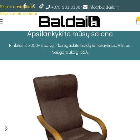
Skip to navigation
+370 633 33381
info@baldaila.lt
Skip to main content
0
Apsilankykite mūsų salone
Rinkitės iš 2000+ spalvų ir koreguokite baldų išmatavimus. Vilnius,
Naugarduko g. 55A.