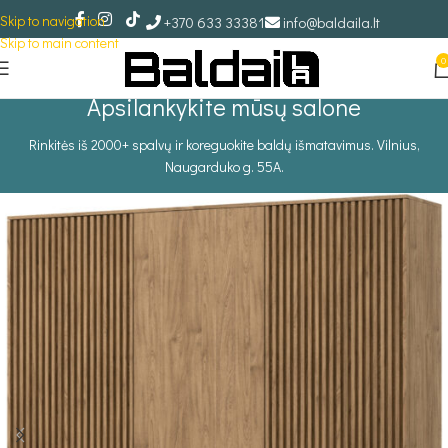
Skip to navigation
+370 633 33381
info@baldaila.lt
Skip to main content
0
Apsilankykite mūsų salone
Rinkitės iš 2000+ spalvų ir koreguokite baldų išmatavimus. Vilnius,
Naugarduko g. 55A.