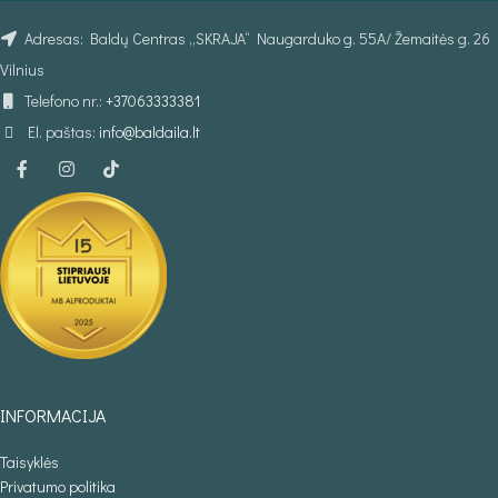
Adresas: Baldų Centras „SKRAJA“ Naugarduko g. 55A/ Žemaitės g. 26
Vilnius
Telefono nr.:
+37063333381
El. paštas:
info@baldaila.lt
INFORMACIJA
Taisyklės
Privatumo politika