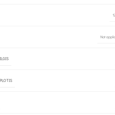
1
Not appli
ILGIS
PLOTIS