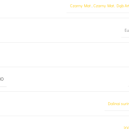
Czarny Mat
,
Czarny Mat, Dąb Ar
Eu
MO
Dalinai suri
20