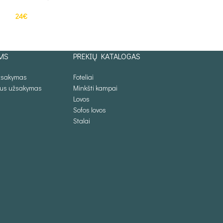
24
€
22
€
–
24
€
Į KREPŠELĮ
PASIRINKTI SAV
MS
PREKIŲ KATALOGAS
užsakymas
Foteliai
lus užsakymas
Minkšti kampai
Lovos
Sofos lovos
Stalai