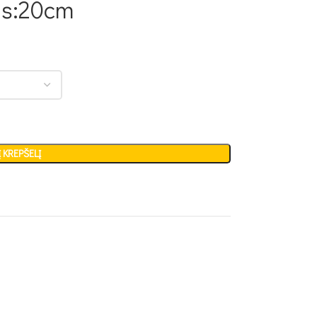
is:20cm
Į KREPŠELĮ