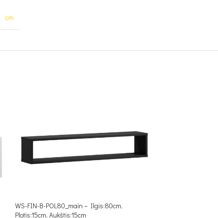
cm
WS-FIN-B-POL80_main – Ilgis:80cm,
WS-FIN-OA-POL80_
Plotis:15cm, Aukštis:15cm
Plotis:15cm, Aukšti