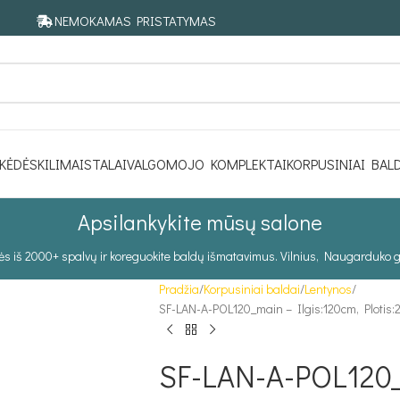
NEMOKAMAS PRISTATYMAS
KĖDĖS
KILIMAI
STALAI
VALGOMOJO KOMPLEKTAI
KORPUSINIAI BAL
Apsilankykite mūsų salone
tės iš 2000+ spalvų ir koreguokite baldų išmatavimus. Vilnius, Naugarduko g
Pradžia
Korpusiniai baldai
Lentynos
SF-LAN-A-POL120_main – Ilgis:120cm, Plotis:
SF-LAN-A-POL120_