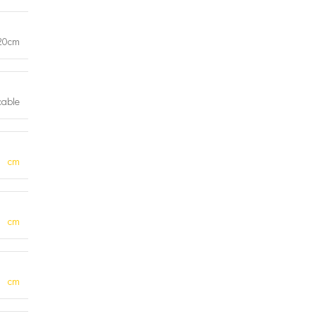
20cm
cable
cm
cm
cm