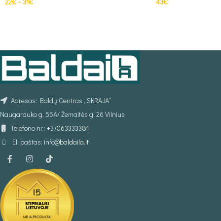
22
€
–
31
€
43
€
PASIRINKTI SAVYBES
Į KREPŠELĮ
Adresas: Baldų Centras „SKRAJA“
Naugarduko g. 55A/ Žemaitės g. 26 Vilnius
Telefono nr.:
+37063333381
El. paštas:
info@baldaila.lt