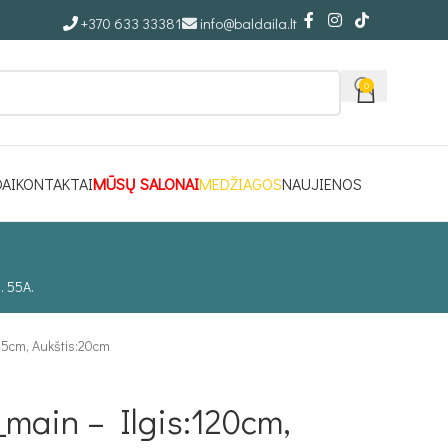
+370 633 33381
info@baldaila.lt
0
DAI
KONTAKTAI
MŪSŲ SALONAI
MEDŽIAGOS
NAUJIENOS
. 55A.
25cm, Aukštis:20cm
main – Ilgis:120cm,