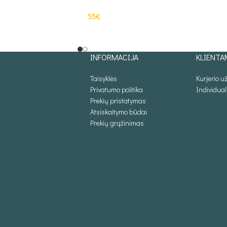
55
€
PASIRINKTI SAVYBES
INFORMACIJA
KLIENTA
Taisyklės
Kurjerio 
Privatumo politika
Individua
Prekių pristatymas
Atsiskaitymo būdai
Prekių grąžinimas