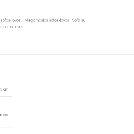
sofos-lovos
,
Miegamosios sofos-lovos
,
Sofa su
ės sofos-lovos
00 cm
ropa