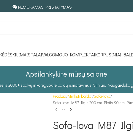
NEMOKAMAS PRISTATYMAS
KĖDĖS
KILIMAI
STALAI
VALGOMOJO KOMPLEKTAI
KORPUSINIAI BAL
Apsilankykite mūsų salone
tės iš 2000+ spalvų ir koreguokite baldų išmatavimus. Vilnius, Naugarduko g
Pradžia
Minkšti baldai
Sofa-lova
Sofa-lova M87 Ilgis 200 cm Plotis 90 cm Išm
Sofa-lova M87 Ilg