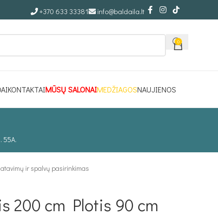
+370 633 33381
info@baldaila.lt
0
DAI
KONTAKTAI
MŪSŲ SALONAI
MEDŽIAGOS
NAUJIENOS
. 55A.
atavimų ir spalvų pasirinkimas
is 200 cm Plotis 90 cm