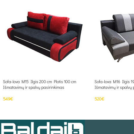
Sofa-lova M15 Ilgis 200 cm Plotis 100 cm
Sofa-lova M16 Ilgis 1
Išmatavimų ir spalvų pasirinkimas
Išmatavimų ir spalvų 
549
€
520
€
PASIRINKTI SAVYBES
PASIRINKTI SAVYBE