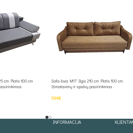
95 cm Plotis 100 cm
Sofa-lova M17 Ilgis 210 cm Plotis 100 cm
pasirinkimas
Išmatavimų ir spalvų pasirinkimas
599
€
S
PASIRINKTI SAVYBES
INFORMACIJA
KLIENTA