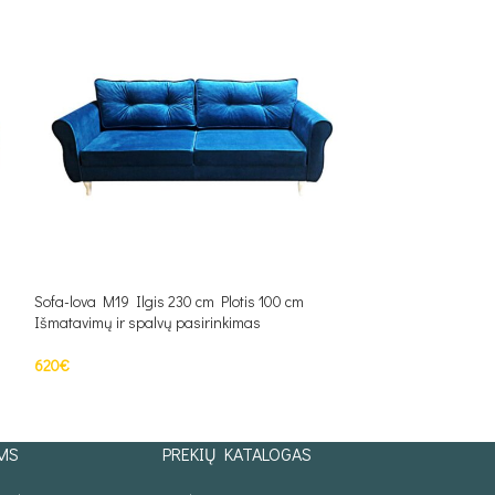
Sofa-lova M19 Ilgis 230 cm Plotis 100 cm
Sofa-lova M20 Ilgi
Išmatavimų ir spalvų pasirinkimas
Išmatavimų ir spal
620
€
620
€
Į KREPŠELĮ
Į KREPŠELĮ
MS
PREKIŲ KATALOGAS