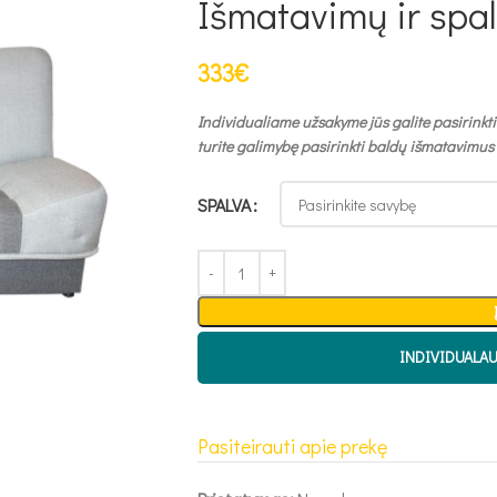
Išmatavimų ir spa
333
€
Individualiame užsakyme jūs galite pasirinkti
turite galimybę pasirinkti baldų išmatavimus
SPALVA
INDIVIDUALA
Pasiteirauti apie prekę