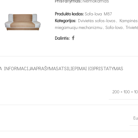
Pristatymas:
Nemokamas
Produkto kodas:
Sofa-lova M87
Kategorijos:
Dvivietės sofos-lovos
,
Kampinės 
miegamuoju mechanizmu
,
Sofa-lova
,
Triviet
Dalintis:
A INFORMACIJA
APRAŠYMAS
ATSILIEPIMAI (0)
PRISTATYMAS
200 × 100 × 1
Eu