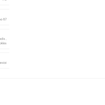
na 87
edis
,
oklės
esiai