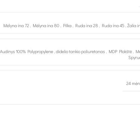
Mėlyna ina 72
,
Mėlyna ina 80
,
Pilka
,
Ruda ina 28
,
Ruda ina 45
,
Žalia i
Audinys 100% Polypropylene
,
didelio tankio poliuretanas
,
MDP Plokštė
,
M
Spyru
24 mėn