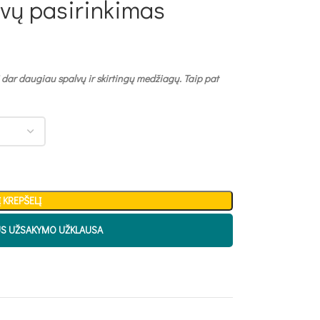
lvų pasirinkimas
 dar daugiau spalvų ir skirtingų medžiagų. Taip pat
Į KREPŠELĮ
US UŽSAKYMO UŽKLAUSA