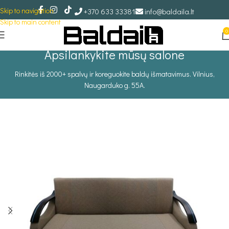
Skip to navigation
+370 633 33381
info@baldaila.lt
Skip to main content
0
Apsilankykite mūsų salone
Rinkitės iš 2000+ spalvų ir koreguokite baldų išmatavimus. Vilnius,
Naugarduko g. 55A.