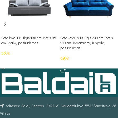
Sofa lova L11 Ilgis 196 cm Plotis 95
Sofa-lova M19 Ilgis 230 cm Plotis
cm Spalvų pasirinkimas
100 cm Išmatavimų ir spalvų
pasirinkimas
560
€
620
€
Į KREPŠELĮ
Į KREPŠELĮ
Adresas: Baldų Centras „SKRAJA“ Naugarduko g. 55A/ Žemaitės g. 26
Vilnius