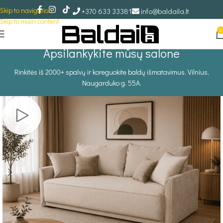
Skip to navigation
+370 633 33381
info@baldaila.lt
Skip to main content
0
Apsilankykite mūsų salone
Rinkitės iš 2000+ spalvų ir koreguokite baldų išmatavimus. Vilnius,
Naugarduko g. 55A.