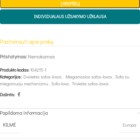
Į KREPŠELĮ
INDIVIDUALAUS UŽSAKYMO UŽKLAUSA
Pasiteirauti apie prekę
Pristatymas:
Nemokamas
Produkto kodas:
104215-1
Kategorijos:
Dvivietės sofos-lovos
,
Miegamosios sofos-lovos
,
Sofa su
miegamuoju mechanizmu
,
Sofa-lova
,
Trivietės sofos-lovos
Dalintis:
Papildoma informacija
KILMĖ
Europa