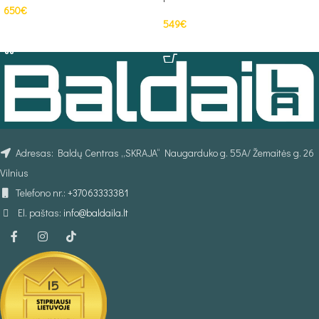
650
€
549
€
Į KREPŠELĮ
PASIRINKTI SAVYBES
Adresas: Baldų Centras „SKRAJA“ Naugarduko g. 55A/ Žemaitės g. 26
Vilnius
Telefono nr.:
+37063333381
El. paštas:
info@baldaila.lt