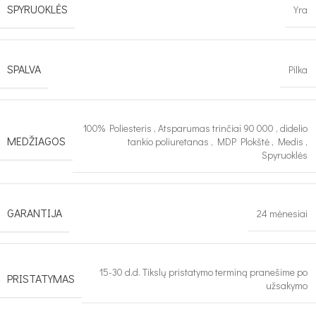
SPYRUOKLĖS
Yra
SPALVA
Pilka
100% Poliesteris
,
Atsparumas trinčiai 90 000
,
didelio
MEDŽIAGOS
tankio poliuretanas
,
MDP Plokštė
,
Medis
,
Spyruoklės
GARANTIJA
24 mėnesiai
15-30 d.d. Tikslų pristatymo terminą pranešime po
PRISTATYMAS
užsakymo