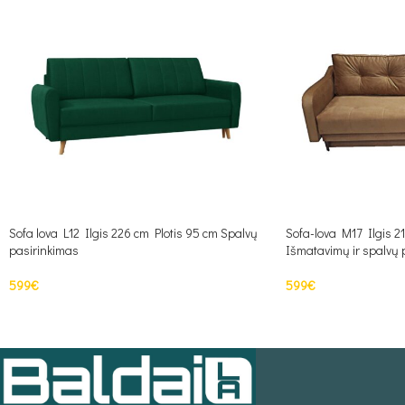
Sofa lova L12 Ilgis 226 cm Plotis 95 cm Spalvų
Sofa-lova M17 Ilgis 2
pasirinkimas
Išmatavimų ir spalvų 
599
€
599
€
Į KREPŠELĮ
PASIRINKTI SAVYBE