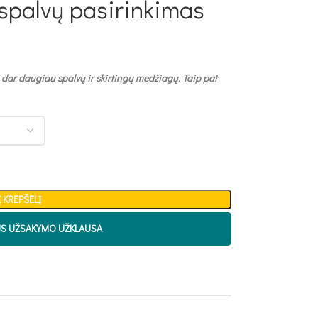
spalvų pasirinkimas
 dar daugiau spalvų ir skirtingų medžiagų. Taip pat
Į KREPŠELĮ
US UŽSAKYMO UŽKLAUSA