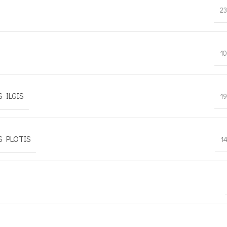
23
1
 ILGIS
1
S PLOTIS
1