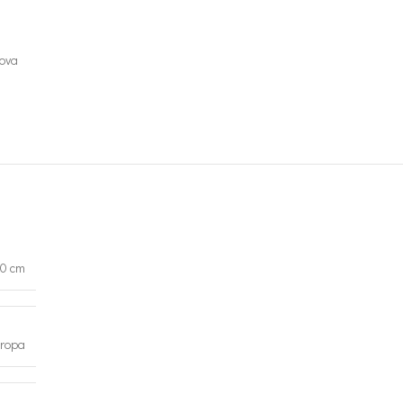
lova
00 cm
ropa