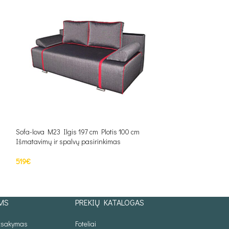
Sofa-lova M23 Ilgis 197 cm Plotis 100 cm
Sofa-lova M28 Ilgi
Išmatavimų ir spalvų pasirinkimas
Išmatavimų ir spal
519
€
520
€
Į KREPŠELĮ
Į KREPŠELĮ
MS
PREKIŲ KATALOGAS
užsakymas
Foteliai