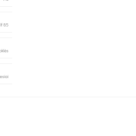
alf 85
oklės
esiai