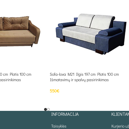
10 cm Plotis 100 cm
Sofa-lova M21 Ilgis 197 cm Plotis 100 cm
pasirinkimas
Išmatavimų ir spalvų pasirinkimas
550
€
S
PASIRINKTI SAVYBES
INFORMACIJA
KLIENTA
Taisyklės
Kurjerio 