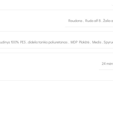
Raudona
,
Ruda alf 8
,
Žalia 
udinys 100% PES
,
didelio tankio poliuretanas
,
MDP Plokštė
,
Medis
,
Spyru
24 mėn