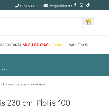
+370 633 33381
info@baldaila.lt
0
DAI
KONTAKTAI
MŪSŲ SALONAI
MEDŽIAGOS
NAUJIENOS
. 55A.
matavimų ir spalvų pasirinkimas
is 230 cm Plotis 100