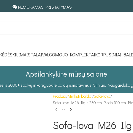
NEMOKAMAS PRISTATYMAS
KĖDĖS
KILIMAI
STALAI
VALGOMOJO KOMPLEKTAI
KORPUSINIAI BAL
Apsilankykite mūsų salone
tės iš 2000+ spalvų ir koreguokite baldų išmatavimus. Vilnius, Naugarduko g
Pradžia
Minkšti baldai
Sofa-lova
Sofa-lova M26 Ilgis 230 cm Plotis 100 cm Iš
Sofa-lova M26 Ilg