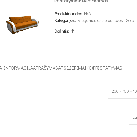
Pristatymas:
Nemokamas
Produkto kodas:
N/A
Kategorijos:
Miegamosios sofos-lovos
,
Sofa-
Dalintis:
A INFORMACIJA
APRAŠYMAS
ATSILIEPIMAI (0)
PRISTATYMAS
230 × 100 × 1
Eu