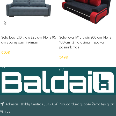
Sofa lova L10 Ilgis 225 cm Plotis 95
Sofa-lova M15 Ilgis 200 cm Plotis
cm Spalvų pasirinkimas
100 cm Išmatavimų ir spalvų
pasirinkimas
650
€
549
€
Į KREPŠELĮ
PASIRINKTI SAVYBES
Adresas: Baldų Centras „SKRAJA“ Naugarduko g. 55A/ Žemaitės g. 26
Vilnius