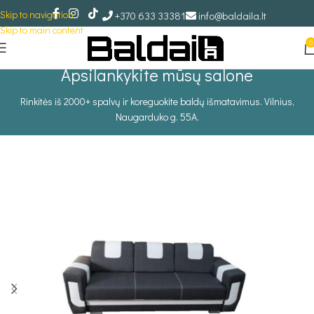
Skip to navigation
+370 633 33381
info@baldaila.lt
Skip to main content
0
Apsilankykite mūsų salone
Rinkitės iš 2000+ spalvų ir koreguokite baldų išmatavimus. Vilnius,
Naugarduko g. 55A.