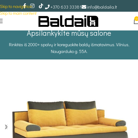
Skip to navigation
+370 633 33381
info@baldaila.lt
Skip to main content
0
Apsilankykite mūsų salone
Rinkitės iš 2000+ spalvų ir koreguokite baldų išmatavimus. Vilnius,
Naugarduko g. 55A.