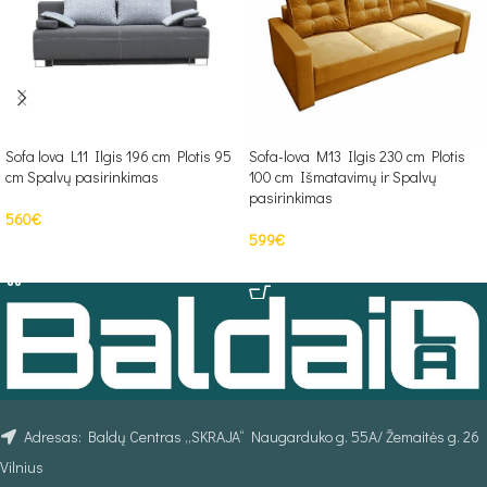
Sofa lova L11 Ilgis 196 cm Plotis 95
Sofa-lova M13 Ilgis 230 cm Plotis
cm Spalvų pasirinkimas
100 cm Išmatavimų ir Spalvų
pasirinkimas
560
€
599
€
Į KREPŠELĮ
PASIRINKTI SAVYBES
Adresas: Baldų Centras „SKRAJA“ Naugarduko g. 55A/ Žemaitės g. 26
Vilnius