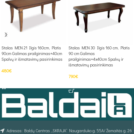
Stalas MEN 21 Ilgis 160cm, Plotis
Stalas MEN 30 Ilgis 160 cm, Plotis
90cm Galimas prailginimas+40cm
90 cm Galimas
Spalvų ir išmatavimų pasirinkimas
prailginimas+4x40cm Spalvų ir
išmatavimų pasirinkimas
480
€
790
€
Į KREPŠELĮ
Į KREPŠELĮ
Adresas: Baldų Centras „SKRAJA“ Naugarduko g. 55A/ Žemaitės g. 26