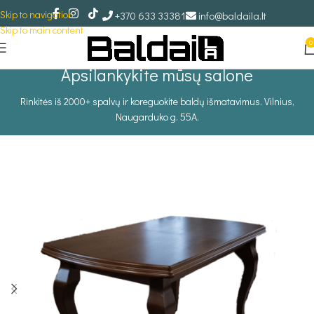
Skip to navigation
+370 633 33381
info@baldaila.lt
Skip to main content
0
Apsilankykite mūsų salone
Rinkitės iš 2000+ spalvų ir koreguokite baldų išmatavimus. Vilnius,
Naugarduko g. 55A.