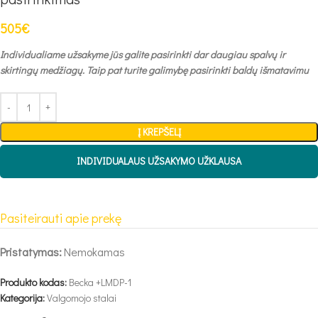
505
€
Individualiame užsakyme jūs galite pasirinkti dar daugiau spalvų ir
skirtingų medžiagų. Taip pat turite galimybę pasirinkti baldų išmatavimu
Į KREPŠELĮ
INDIVIDUALAUS UŽSAKYMO UŽKLAUSA
Pasiteirauti apie prekę
Pristatymas:
Nemokamas
Produkto kodas:
Becka +LMDP-1
Kategorija:
Valgomojo stalai