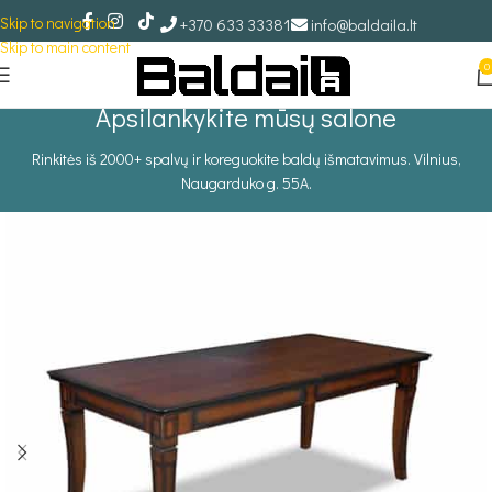
Skip to navigation
+370 633 33381
info@baldaila.lt
Skip to main content
0
Apsilankykite mūsų salone
Rinkitės iš 2000+ spalvų ir koreguokite baldų išmatavimus. Vilnius,
Naugarduko g. 55A.