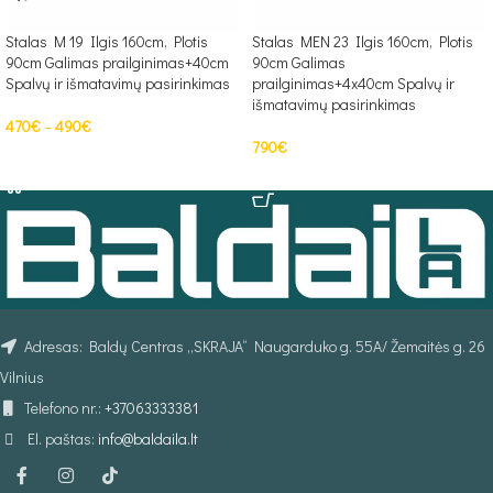
Stalas M 19 Ilgis 160cm, Plotis
Stalas MEN 23 Ilgis 160cm, Plotis
90cm Galimas prailginimas+40cm
90cm Galimas
Spalvų ir išmatavimų pasirinkimas
prailginimas+4x40cm Spalvų ir
išmatavimų pasirinkimas
470
€
–
490
€
790
€
PASIRINKTI SAVYBES
Į KREPŠELĮ
Adresas: Baldų Centras „SKRAJA“ Naugarduko g. 55A/ Žemaitės g. 26
Vilnius
Telefono nr.:
+37063333381
El. paštas:
info@baldaila.lt