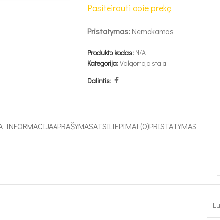
Pasiteirauti apie prekę
Pristatymas:
Nemokamas
Produkto kodas:
N/A
Kategorija:
Valgomojo stalai
Dalintis:
A INFORMACIJA
APRAŠYMAS
ATSILIEPIMAI (0)
PRISTATYMAS
Eu