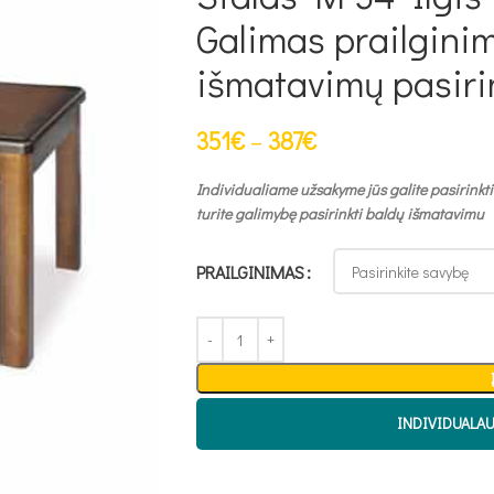
Galimas prailgini
išmatavimų pasir
351
€
–
387
€
Individualiame užsakyme jūs galite pasirinkti
turite galimybę pasirinkti baldų išmatavimu
PRAILGINIMAS
INDIVIDUALA