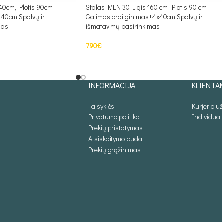
40cm, Plotis 90cm
Stalas MEN 30 Ilgis 160 cm, Plotis 90 cm
+40cm Spalvų ir
Galimas prailginimas+4x40cm Spalvų ir
mas
išmatavimų pasirinkimas
790
€
Į KREPŠELĮ
INFORMACIJA
KLIENTA
Taisyklės
Kurjerio 
Privatumo politika
Individua
Prekių pristatymas
Atsiskaitymo būdai
Prekių grąžinimas