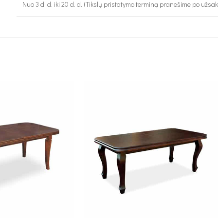
Nuo 3 d. d. iki 20 d. d. (Tikslų pristatymo terminą pranešime po užsa