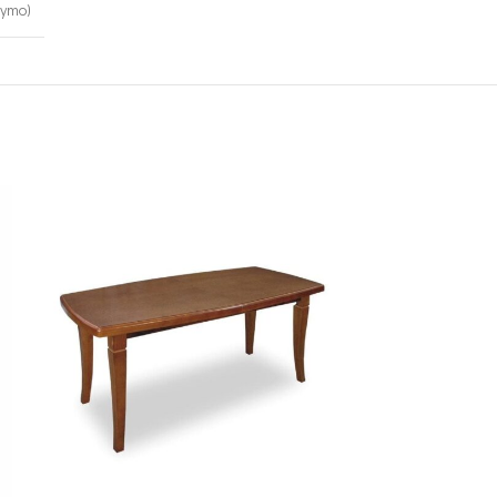
kymo)