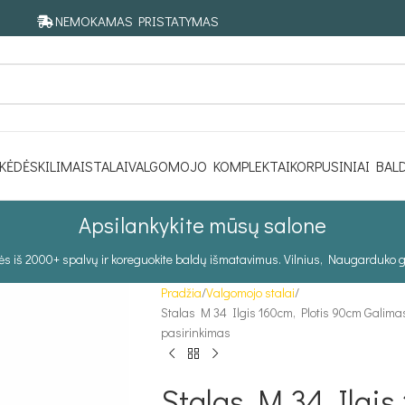
NEMOKAMAS PRISTATYMAS
KĖDĖS
KILIMAI
STALAI
VALGOMOJO KOMPLEKTAI
KORPUSINIAI BAL
Apsilankykite mūsų salone
tės iš 2000+ spalvų ir koreguokite baldų išmatavimus. Vilnius, Naugarduko g
Pradžia
Valgomojo stalai
Stalas M 34 Ilgis 160cm, Plotis 90cm Galima
pasirinkimas
Stalas M 34 Ilgis