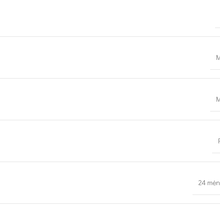
M
M
24 mėn