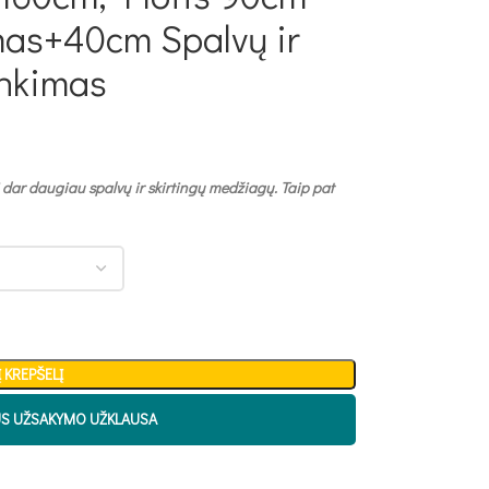
mas+40cm Spalvų ir
inkimas
 dar daugiau spalvų ir skirtingų medžiagų. Taip pat
Į KREPŠELĮ
US UŽSAKYMO UŽKLAUSA