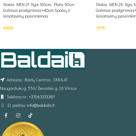
Stalas MEN 21 Ilgis 160cm, Plotis 90cm
Stalas MEN 26 Ilgis 1
Galimas prailginimas+40cm Spalvų ir
Galimas prailginimas
išmatavimų pasirinkimas
išmatavimų pasirinki
480
€
387
€
Į KREPŠELĮ
Į KREPŠELĮ
Adresas: Baldų Centras „SKRAJA“
Naugarduko g. 55A/ Žemaitės g. 26 Vilnius
Telefono nr.:
+37063333381
El. paštas:
info@baldaila.lt