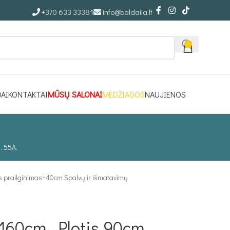
+370 633 33381
info@baldaila.lt
0
DAI
KONTAKTAI
MŪSŲ SALONAI
MEDŽIAGOS
NAUJIENOS
. 55A.
s prailginimas+40cm Spalvų ir išmatavimų
 160cm, Plotis 90cm