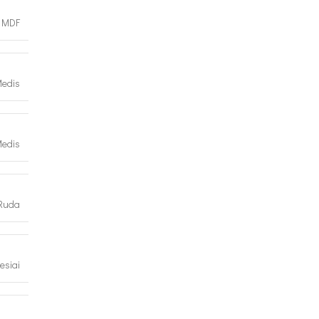
MDF
edis
edis
Ruda
esiai