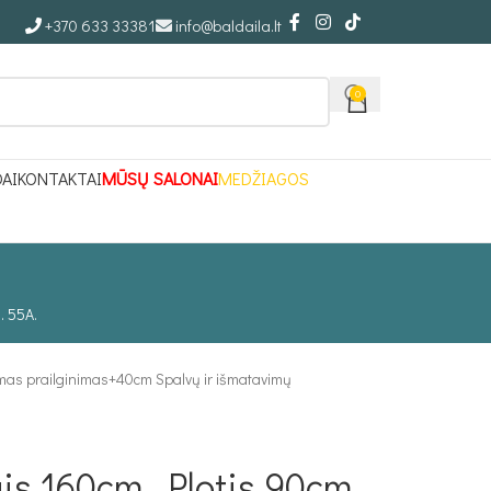
+370 633 33381
info@baldaila.lt
0
DAI
KONTAKTAI
MŪSŲ SALONAI
MEDŽIAGOS
. 55A.
imas prailginimas+40cm Spalvų ir išmatavimų
is 160cm, Plotis 90cm