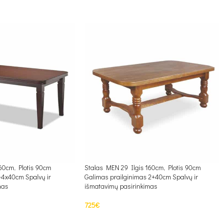
60cm, Plotis 90cm
Stalas MEN 29 Ilgis 160cm, Plotis 90cm
+4x40cm Spalvų ir
Galimas prailginimas 2+40cm Spalvų ir
mas
išmatavimų pasirinkimas
725
€