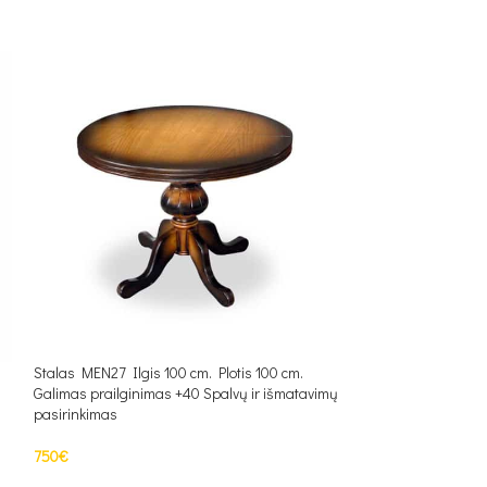
Stalas MEN27 Ilgis 100 cm. Plotis 100 cm.
Stalas N14 Ilgis 
Galimas prailginimas +40 Spalvų ir išmatavimų
Plotis 90cm Galim
pasirinkimas
ir išmatavimų pasi
750
€
266
€
–
351
€