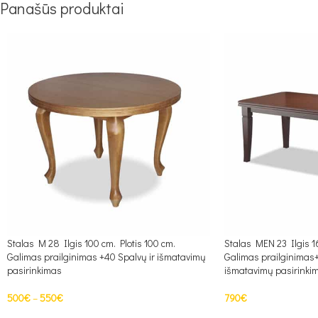
Panašūs produktai
Stalas M 28 Ilgis 100 cm. Plotis 100 cm.
Stalas MEN 23 Ilgis 1
Galimas prailginimas +40 Spalvų ir išmatavimų
Galimas prailginimas
pasirinkimas
išmatavimų pasirinki
500
€
–
550
€
790
€