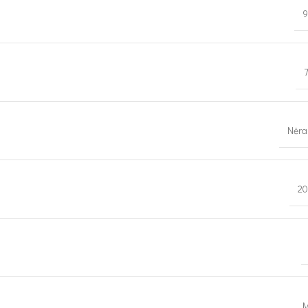
9
Nėra
20
M