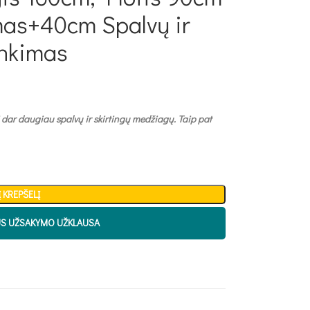
mas+40cm Spalvų ir
inkimas
 dar daugiau spalvų ir skirtingų medžiagų. Taip pat
Į KREPŠELĮ
US UŽSAKYMO UŽKLAUSA