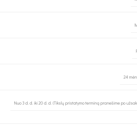
M
24 mėn
Nuo 3 d. d. iki 20 d. d. (Tikslų pristatymo terminą pranešime po užsa