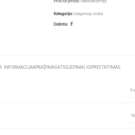
Pristatymas:
Nemokamas
Kategorija:
Valgomojo stalai
Dalintis:
A INFORMACIJA
APRAŠYMAS
ATSILIEPIMAI (0)
PRISTATYMAS
Eu
1