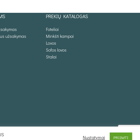
Į KREPŠELĮ
PASIRINKTI SAV
MS
PREKIŲ KATALOGAS
užsakymas
Foteliai
lus užsakymas
Minkšti kampai
Lovos
Sofos lovos
Stalai
US
Nustatymai
PRIIMTI