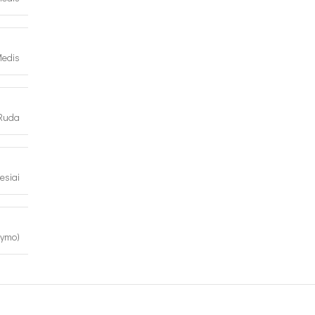
edis
Ruda
esiai
kymo)