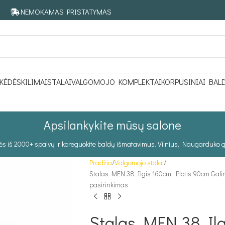
NEMOKAMAS PRISTATYMAS
KĖDĖS
KILIMAI
STALAI
VALGOMOJO KOMPLEKTAI
KORPUSINIAI BAL
Apsilankykite mūsų salone
tės iš 2000+ spalvų ir koreguokite baldų išmatavimus. Vilnius, Naugarduko g
Pradžia
Valgomojo stalai
Stalas MEN 38 Ilgis 160cm, Plotis 90cm Gal
pasirinkimas
Stalas MEN 38 Ilg