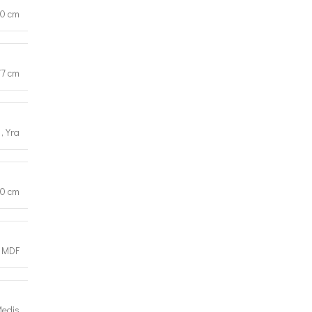
0 cm
77 cm
,
Yra
0 cm
MDF
edis