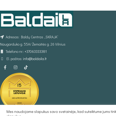
PASIRINKTI SAVYBES
Į KREPŠELĮ
Adresas: Baldų Centras „SKRAJA“
Naugarduko g. 55A/ Žemaitės g. 26 Vilnius
Telefono nr.:
+37063333381
El. paštas:
info@baldaila.lt
Mes naudojame slapukus savo svetainėje, kad suteiktume jums tinka
Baldaila.lt © 2025