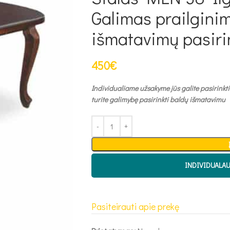
Galimas prailgini
išmatavimų pasir
450
€
Individualiame užsakyme jūs galite pasirinkti
turite galimybę pasirinkti baldų išmatavimu
INDIVIDUALA
Pasiteirauti apie prekę