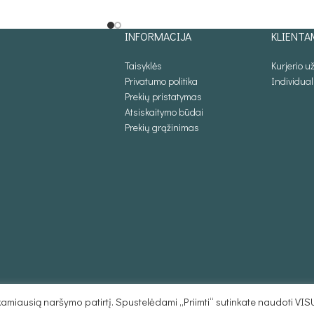
Į KREPŠELĮ
INFORMACIJA
KLIENTA
Taisyklės
Kurjerio 
Privatumo politika
Individua
Prekių pristatymas
Atsiskaitymo būdai
Prekių grąžinimas
miausią naršymo patirtį. Spustelėdami „Priimti“ sutinkate naudoti VIS