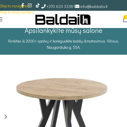
Skip to navigation
+370 633 33381
info@baldaila.lt
Skip to main content
0
Apsilankykite mūsų salone
Rinkitės iš 2000+ spalvų ir koreguokite baldų išmatavimus. Vilnius,
Naugarduko g. 55A.