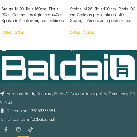
Stalas M 20 Ilgis 160cm, Plotis
Stalas M 28 Ilgis 100 cm. Plotis 100
90cm Galimas prailginimas+40cm
cm. Galimas prailginimas +40
Spalvų ir išmatavimų pasirinkimas
Spalvų ir išmatavimų pasirinkimas
339
€
–
375
€
500
€
–
550
€
PASIRINKTI SAVYBES
PASIRINKTI SAVYBES
Adresas: Baldų Centras „SKRAJA“ Naugarduko g. 55A/ Žemaitės g. 26
Vilnius
Telefono nr.:
+37063333381
El. paštas:
info@baldaila.lt