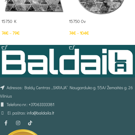
15750 K
15750 Ov
74
€
–
79
€
74
€
–
104
€
PASIRINKTI SAVYBES
PASIRINKTI SAVYBES
Adresas: Baldų Centras „SKRAJA“ Naugarduko g. 55A/ Žemaitės g. 26
Vilnius
Telefono nr.:
+37063333381
El. paštas:
info@baldaila.lt