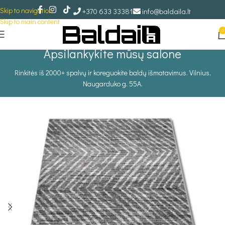
Skip to navigation
+370 633 33381
info@baldaila.lt
Skip to main content
0
Apsilankykite mūsų salone
Rinkitės iš 2000+ spalvų ir koreguokite baldų išmatavimus. Vilnius,
Naugarduko g. 55A.