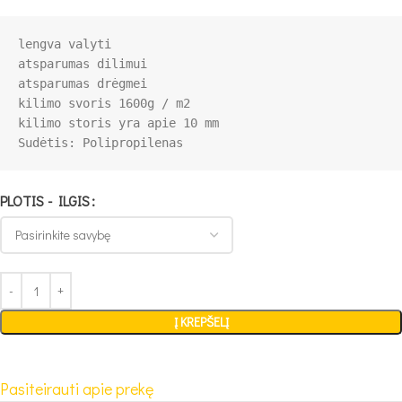
lengva valyti

atsparumas dilimui

atsparumas drėgmei

kilimo svoris 1600g / m2

PLOTIS - ILGIS
Į KREPŠELĮ
Pasiteirauti apie prekę