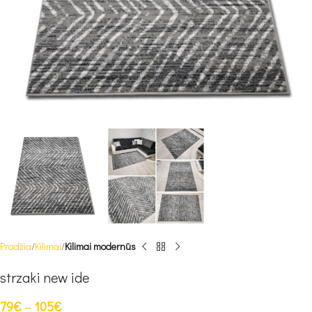
Pradžia
Kilimai
Kilimai modernūs
strzaki new ide
79
€
–
105
€