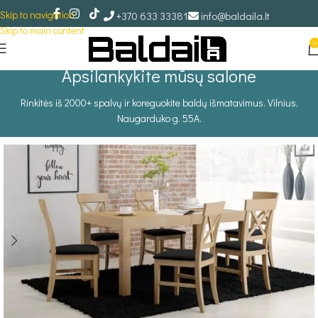
Skip to navigation
+370 633 33381
info@baldaila.lt
Skip to main content
0
Apsilankykite mūsų salone
Rinkitės iš 2000+ spalvų ir koreguokite baldų išmatavimus. Vilnius,
Naugarduko g. 55A.