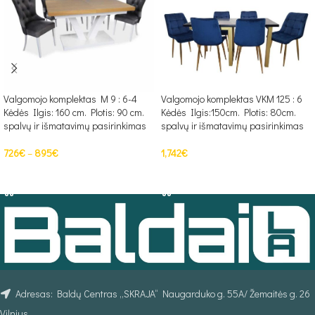
Valgomojo komplektas M 9 : 6-4
Valgomojo komplektas VKM 125 : 6
Kėdės Ilgis: 160 cm. Plotis: 90 cm.
Kėdės Ilgis:150cm. Plotis: 80cm.
spalvų ir išmatavimų pasirinkimas
spalvų ir išmatavimų pasirinkimas
726
€
–
895
€
1,742
€
PASIRINKTI SAVYBES
Į KREPŠELĮ
Adresas: Baldų Centras „SKRAJA“ Naugarduko g. 55A/ Žemaitės g. 26
Vilnius