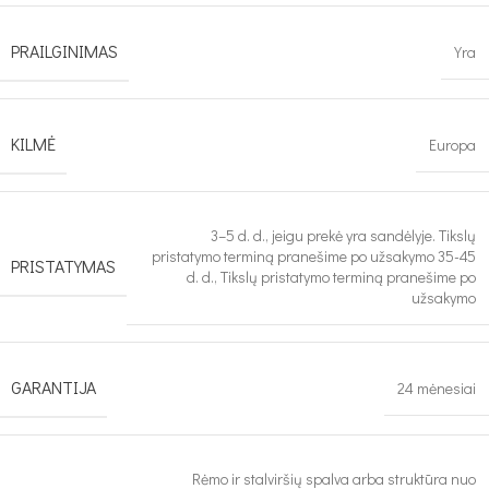
PRAILGINIMAS
Yra
KILMĖ
Europa
3–5 d. d., jeigu prekė yra sandėlyje. Tikslų
pristatymo terminą pranešime po užsakymo 35-45
PRISTATYMAS
d. d., Tikslų pristatymo terminą pranešime po
užsakymo
GARANTIJA
24 mėnesiai
Rėmo ir stalviršių spalva arba struktūra nuo