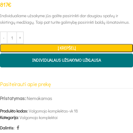
817
€
Individualiame užsakyme jūs galite pasirinkti dar daugiau spalvų ir
skirtingų medžiagų. Taip pat turite galimybę pasirinkti baldų išmatavimus.
Į KREPŠELĮ
INDIVIDUALAUS UŽSAKYMO UŽKLAUSA
Pasiteirauti apie prekę
Pristatymas:
Nemokamas
Produkto kodas:
Valgomojo komplektas-vk 18
Kategorija:
Valgomojo komplektai
Dalintis: