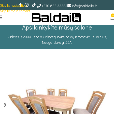
Skip to navigation
+370 633 33381
info@baldaila.lt
Skip to main content
0
Apsilankykite mūsų salone
Rinkitės iš 2000+ spalvų ir koreguokite baldų išmatavimus. Vilnius,
Naugarduko g. 55A.