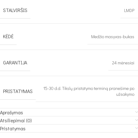
STALVIRŠIS
LMDP
KĖDĖ
Medžio masyvas-bukas
GARANTIJA
24 mėnesiai
15-30 d.d. Tikslų pristatymo terminą pranešime po
PRISTATYMAS
užsakymo
Aprašymas
Atsiliepimai (0)
Pristatymas