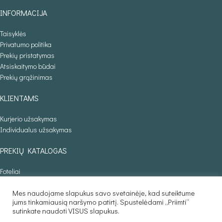
INFORMACIJA
Taisyklės
Privatumo politika
Prekių pristatymas
Atsiskaitymo būdai
Prekių grąžinimas
KLIENTAMS
Kurjerio užsakymas
Individualus užsakymas
PREKIŲ KATALOGAS
Foteliai
Minkšti kampai
Lovos
Mes naudojame slapukus savo svetainėje, kad suteiktume
jums tinkamiausią naršymo patirtį. Spustelėdami „Priimti“
Sofos lovos
sutinkate naudoti VISUS slapukus.
Stalai