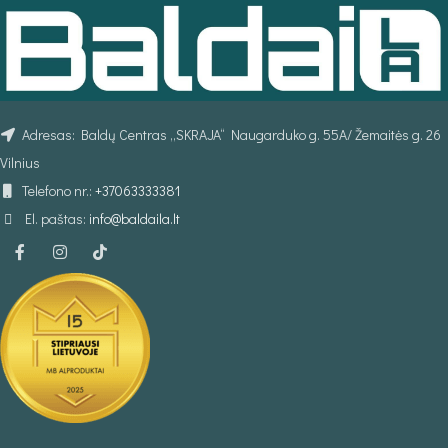
Adresas: Baldų Centras „SKRAJA“ Naugarduko g. 55A/ Žemaitės g. 26
Vilnius
Telefono nr.:
+37063333381
El. paštas:
info@baldaila.lt