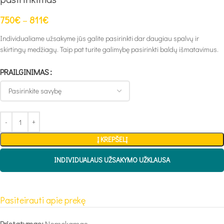
750
€
–
811
€
Individualiame užsakyme jūs galite pasirinkti dar daugiau spalvų ir
skirtingų medžiagų. Taip pat turite galimybę pasirinkti baldų išmatavimus.
PRAILGINIMAS
Į KREPŠELĮ
INDIVIDUALAUS UŽSAKYMO UŽKLAUSA
Pasiteirauti apie prekę
Pristatymas:
Nemokamas