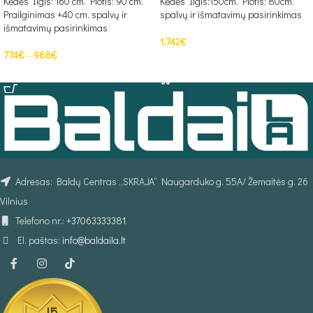
Kėdės Ilgis: 160 cm. Plotis: 90 cm.
Kėdės Ilgis:150cm. Plotis: 80cm.
Prailginimas +40 cm. spalvų ir
spalvų ir išmatavimų pasirinkimas
išmatavimų pasirinkimas
1,742
€
774
€
–
968
€
Į KREPŠELĮ
PASIRINKTI SAVYBES
Adresas: Baldų Centras „SKRAJA“ Naugarduko g. 55A/ Žemaitės g. 26
Vilnius
Telefono nr.:
+37063333381
El. paštas:
info@baldaila.lt