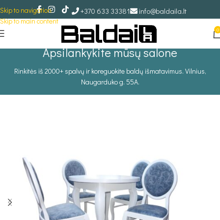
Skip to navigation
+370 633 33381
info@baldaila.lt
Skip to main content
0
Apsilankykite mūsų salone
Rinkitės iš 2000+ spalvų ir koreguokite baldų išmatavimus. Vilnius,
Naugarduko g. 55A.