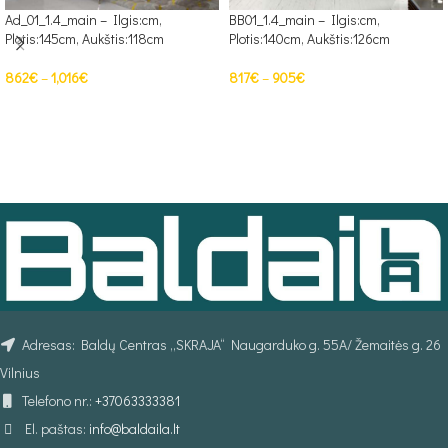
Ad_01_1.4_main – Ilgis:cm,
BB01_1.4_main – Ilgis:cm,
Plotis:145cm, Aukštis:118cm
Plotis:140cm, Aukštis:126cm
862
€
–
1,016
€
817
€
–
905
€
PASIRINKTI SAVYBES
PASIRINKTI SAVYBES
Adresas: Baldų Centras „SKRAJA“ Naugarduko g. 55A/ Žemaitės g. 26
Vilnius
Telefono nr.:
+37063333381
El. paštas:
info@baldaila.lt