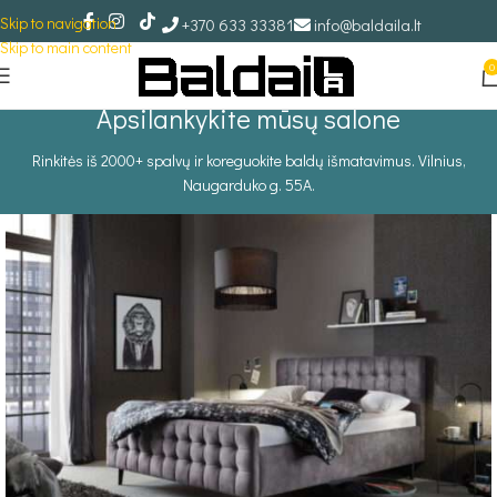
Skip to navigation
+370 633 33381
info@baldaila.lt
Skip to main content
0
Apsilankykite mūsų salone
Rinkitės iš 2000+ spalvų ir koreguokite baldų išmatavimus. Vilnius,
Naugarduko g. 55A.