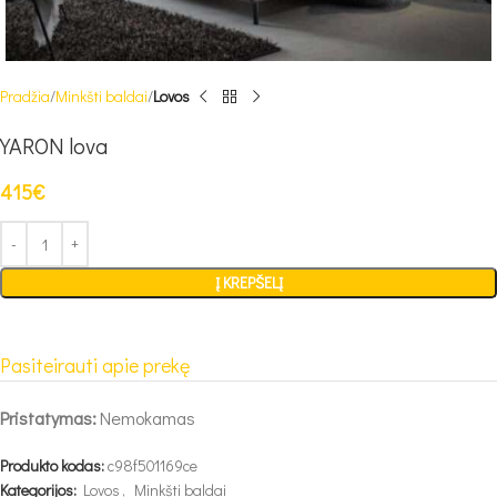
Pradžia
Minkšti baldai
Lovos
YARON lova
415
€
Į KREPŠELĮ
Pasiteirauti apie prekę
Pristatymas:
Nemokamas
Produkto kodas:
c98f501169ce
Kategorijos:
Lovos
,
Minkšti baldai