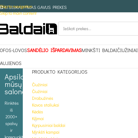
Skip to navigation
ATSISKAITYMAS GAVUS PREKES
Skip to main content
OFOS-LOVOS
SANDĖLIO IŠPARDAVIMAS
MINKŠTI BALDAI
ČIUŽINIAI
AUJIENOS
PRODUKTO KATEGORIJOS
Apsilankykite
mūsų
Čiužiniai
salone
Čiužiniai
Drabužinės
Rinkitės
Kavos staliukai
iš
Kėdės
2000+
Kilimai
spalvų
Korpusiniai baldai
ir
Minkšti kampai
koreguokite