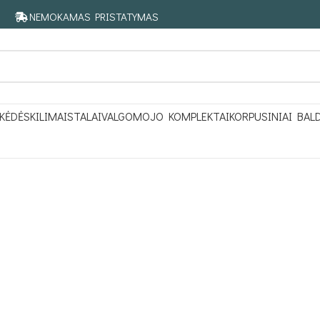
NEMOKAMAS PRISTATYMAS
KĖDĖS
KILIMAI
STALAI
VALGOMOJO KOMPLEKTAI
KORPUSINIAI BAL