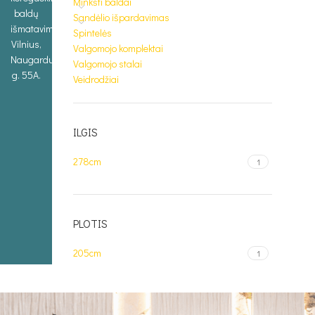
Minkšti baldai
baldų
Sandėlio išpardavimas
išmatavimus.
Spintelės
Vilnius,
Valgomojo komplektai
Naugarduko
Valgomojo stalai
g. 55A.
Veidrodžiai
ILGIS
278cm
1
PLOTIS
205cm
1