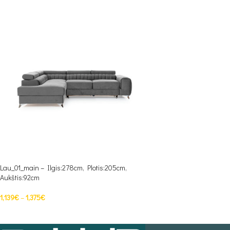
Lau_01_main – Ilgis:278cm, Plotis:205cm,
Aukštis:92cm
1,139
€
–
1,375
€
PASIRINKTI SAVYBES