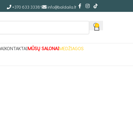
+370 633 33381
info@baldaila.lt
0
DAI
KONTAKTAI
MŪSŲ SALONAI
MEDŽIAGOS