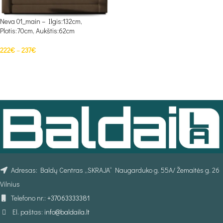
Neva 01_main – Ilgis:132cm,
Plotis:70cm, Aukštis:62cm
222
€
–
237
€
PASIRINKTI SAVYBES
Adresas: Baldų Centras „SKRAJA“ Naugarduko g. 55A/ Žemaitės g. 26
Vilnius
Telefono nr.:
+37063333381
El. paštas:
info@baldaila.lt