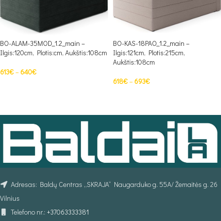
BO-ALAM-35MOD_1.2_main –
BO-KAS-18PAO_1.2_main –
Ilgis:120cm, Plotis:cm, Aukštis:108cm
Ilgis:121cm, Plotis:215cm,
Aukštis:108cm
613
€
–
640
€
618
€
–
693
€
PASIRINKTI SAVYBES
PASIRINKTI SAVYBES
Adresas: Baldų Centras „SKRAJA“ Naugarduko g. 55A/ Žemaitės g. 26
Vilnius
Telefono nr.:
+37063333381