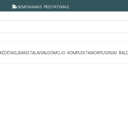
NEMOKAMAS PRISTATYMAS
KĖDĖS
KILIMAI
STALAI
VALGOMOJO KOMPLEKTAI
KORPUSINIAI BAL