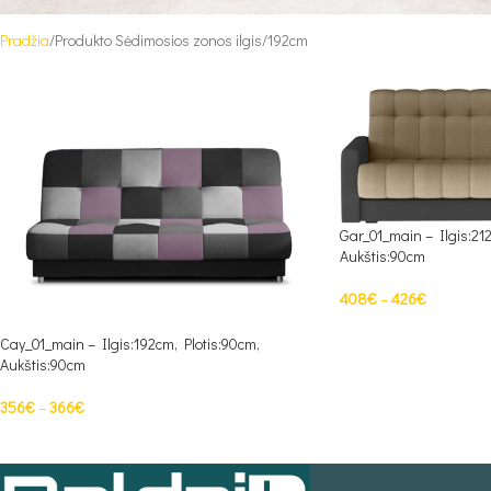
Pradžia
Produkto Sėdimosios zonos ilgis
192cm
Gar_01_main – Ilgis:21
Aukštis:90cm
408
€
–
426
€
PASIRINKTI SAVYBES
Cay_01_main – Ilgis:192cm, Plotis:90cm,
Aukštis:90cm
356
€
–
366
€
PASIRINKTI SAVYBES