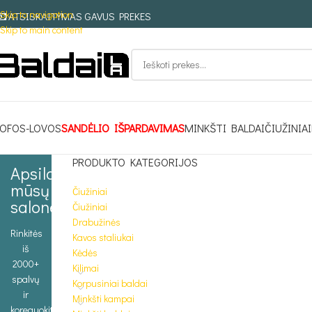
Skip to navigation
ATSISKAITYMAS GAVUS PREKES
Skip to main content
OFOS-LOVOS
SANDĖLIO IŠPARDAVIMAS
MINKŠTI BALDAI
ČIUŽINIAI
PRODUKTO KATEGORIJOS
Apsilankykite
mūsų
Čiužiniai
salone
Čiužiniai
Drabužinės
Rinkitės
Kavos staliukai
iš
Kėdės
2000+
Kilimai
spalvų
Korpusiniai baldai
ir
Minkšti kampai
koreguokite