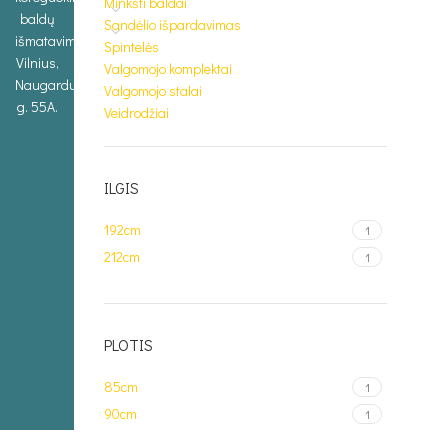
Minkšti baldai
baldų
Sandėlio išpardavimas
išmatavimus.
Spintelės
Vilnius,
Valgomojo komplektai
Naugarduko
Valgomojo stalai
g. 55A.
Veidrodžiai
ILGIS
192cm
1
212cm
1
PLOTIS
85cm
1
90cm
1