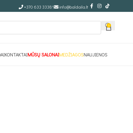
+370 633 33381
info@baldaila.lt
0
DAI
KONTAKTAI
MŪSŲ SALONAI
MEDŽIAGOS
NAUJIENOS