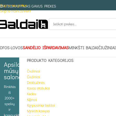
Skip to navigation
ATSISKAITYMAS GAVUS PREKES
Skip to main content
OFOS-LOVOS
SANDĖLIO IŠPARDAVIMAS
MINKŠTI BALDAI
ČIUŽINIAI
PRODUKTO KATEGORIJOS
Apsilankykite
mūsų
Čiužiniai
salone
Čiužiniai
Drabužinės
Rinkitės
Kavos staliukai
iš
Kėdės
2000+
Kilimai
spalvų
Korpusiniai baldai
ir
Minkšti kampai
koreguokite