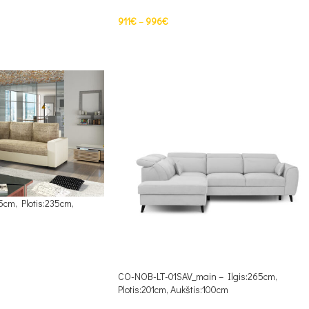
911
€
–
996
€
PASIRINKTI SAVYBES
cm, Plotis:235cm,
CO-NOB-LT-01SAV_main – Ilgis:265cm,
Plotis:201cm, Aukštis:100cm