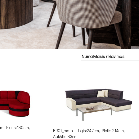
m, Plotis:180cm,
BR01_main – Ilgis:247cm, Plotis:214cm,
Aukštis:83cm