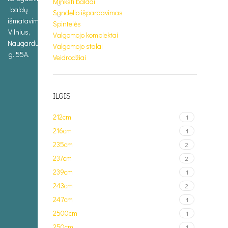
Minkšti baldai
baldų
Sandėlio išpardavimas
išmatavimus.
Spintelės
Vilnius,
Valgomojo komplektai
Naugarduko
Valgomojo stalai
g. 55A.
Veidrodžiai
ILGIS
212cm
1
216cm
1
235cm
2
237cm
2
239cm
1
243cm
2
247cm
1
2500cm
1
250cm
1