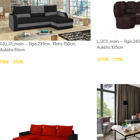
L_003_main – Ilgis:243
GIU_01_main – Ilgis:239cm, Plotis:150cm,
Aukštis:105cm
Aukštis:86cm
1,073
€
–
1,111
€
516
€
–
550
€
PASIRINKTI SAVYBES
PASIRINKTI SAVYBES