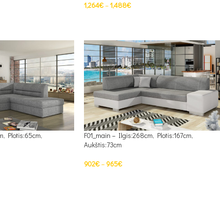
1,264
€
–
1,488
€
PASIRINKTI SAVYBES
m, Plotis:65cm,
F01_main – Ilgis:268cm, Plotis:167cm,
Aukštis:73cm
902
€
–
965
€
PASIRINKTI SAVYBES