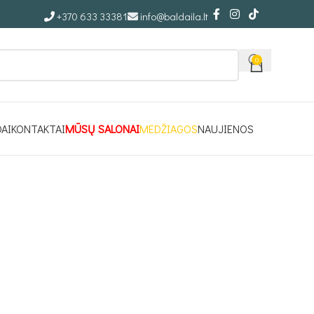
+370 633 33381
info@baldaila.lt
0
DAI
KONTAKTAI
MŪSŲ SALONAI
MEDŽIAGOS
NAUJIENOS