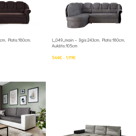
cm, Plotis:180cm,
L_049_main – Ilgis:243cm, Plotis:180cm,
Aukštis:105cm
544
€
–
1,111
€
PASIRINKTI SAVYBES