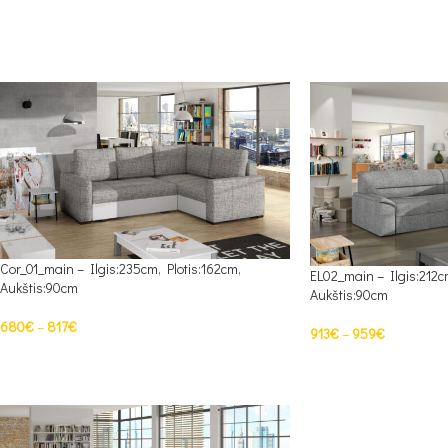
Cor_01_main – Ilgis:235cm, Plotis:162cm,
EL02_main – Ilgis:212c
Aukštis:90cm
Aukštis:90cm
680
€
–
817
€
913
€
–
959
€
PASIRINKTI SAVYBES
PASIRINKTI SAVYBES