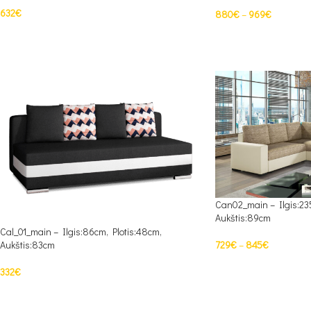
632
€
880
€
–
969
€
PASIRINKTI SAVYBES
PASIRINKTI SAVYBES
Can02_main – Ilgis:235
Aukštis:89cm
Cal_01_main – Ilgis:86cm, Plotis:48cm,
Aukštis:83cm
729
€
–
845
€
PASIRINKTI SAVYBES
332
€
PASIRINKTI SAVYBES