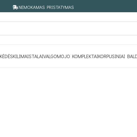
NEMOKAMAS PRISTATYMAS
KĖDĖS
KILIMAI
STALAI
VALGOMOJO KOMPLEKTAI
KORPUSINIAI BAL