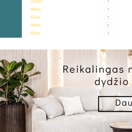
235cm
1
48cm
1
57cm
1
58cm
3
65cm
1