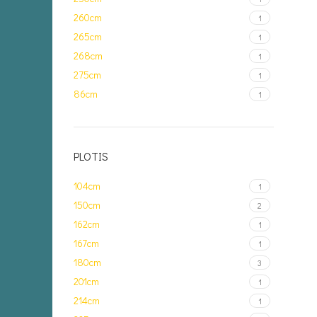
260cm
1
265cm
1
268cm
1
275cm
1
86cm
1
PLOTIS
104cm
1
150cm
2
162cm
1
167cm
1
180cm
3
201cm
1
214cm
1