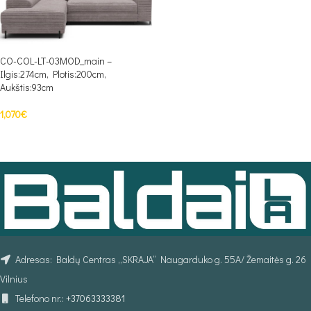
CO-COL-LT-03MOD_main –
Ilgis:274cm, Plotis:200cm,
Aukštis:93cm
1,070
€
PASIRINKTI SAVYBES
Adresas: Baldų Centras „SKRAJA“ Naugarduko g. 55A/ Žemaitės g. 26
Vilnius
Telefono nr.:
+37063333381