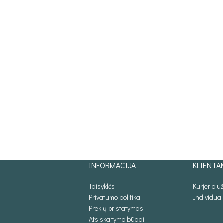
INFORMACIJA
KLIENTA
Taisyklės
Kurjerio 
Privatumo politika
Individua
Prekių pristatymas
Atsiskaitymo būdai