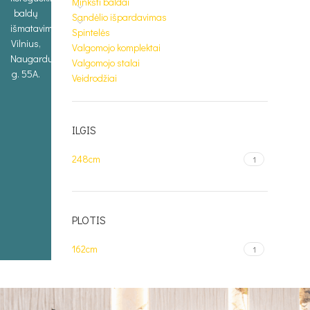
Minkšti baldai
baldų
Sandėlio išpardavimas
išmatavimus.
Spintelės
Vilnius,
Valgomojo komplektai
Naugarduko
Valgomojo stalai
g. 55A.
Veidrodžiai
ILGIS
248cm
1
PLOTIS
162cm
1