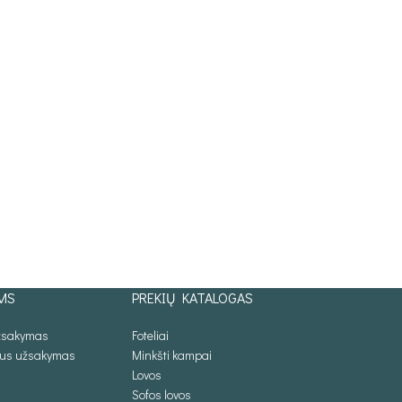
MS
PREKIŲ KATALOGAS
užsakymas
Foteliai
lus užsakymas
Minkšti kampai
Lovos
Sofos lovos