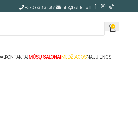
+370 633 33381
info@baldaila.lt
0
DAI
KONTAKTAI
MŪSŲ SALONAI
MEDŽIAGOS
NAUJIENOS