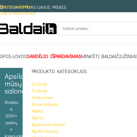
Skip to navigation
ATSISKAITYMAS GAVUS PREKES
Skip to main content
OFOS-LOVOS
SANDĖLIO IŠPARDAVIMAS
MINKŠTI BALDAI
ČIUŽINIAI
PRODUKTO KATEGORIJOS
Apsilankykite
mūsų
Čiužiniai
salone
Čiužiniai
Drabužinės
Rinkitės
Kavos staliukai
iš
Kėdės
2000+
Kilimai
spalvų
Korpusiniai baldai
ir
Minkšti kampai
koreguokite