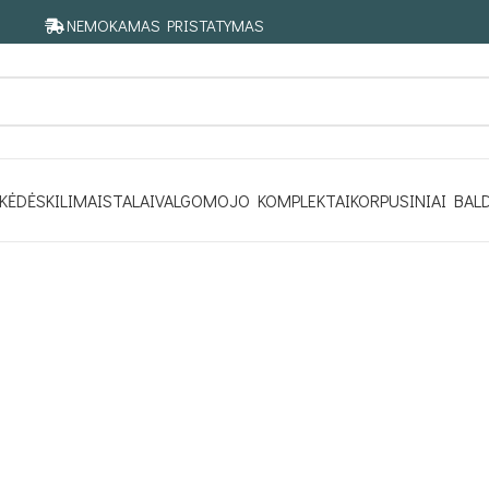
NEMOKAMAS PRISTATYMAS
KĖDĖS
KILIMAI
STALAI
VALGOMOJO KOMPLEKTAI
KORPUSINIAI BAL