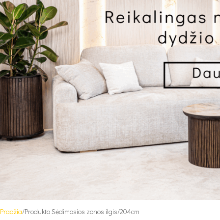
Pradžia
Produkto Sėdimosios zonos ilgis
204cm