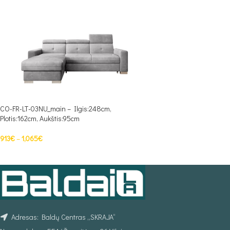
CO-FR-LT-03NU_main – Ilgis:248cm,
Plotis:162cm, Aukštis:95cm
913
€
–
1,065
€
PASIRINKTI SAVYBES
Adresas: Baldų Centras „SKRAJA“