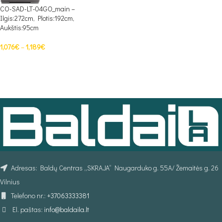
CO-SAD-LT-04GO_main –
Ilgis:272cm, Plotis:192cm,
Aukštis:95cm
1,076
€
–
1,189
€
PASIRINKTI SAVYBES
Adresas: Baldų Centras „SKRAJA“ Naugarduko g. 55A/ Žemaitės g. 26
Vilnius
Telefono nr.:
+37063333381
El. paštas:
info@baldaila.lt