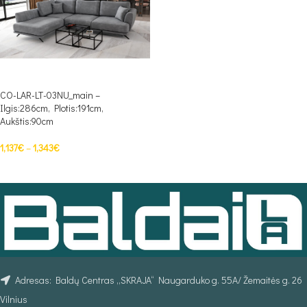
CO-LAR-LT-03NU_main –
Ilgis:286cm, Plotis:191cm,
Aukštis:90cm
1,137
€
–
1,343
€
PASIRINKTI SAVYBES
Adresas: Baldų Centras „SKRAJA“ Naugarduko g. 55A/ Žemaitės g. 26
Vilnius