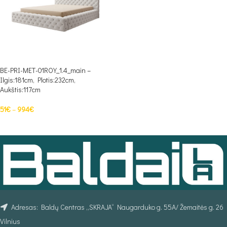
BE-PRI-MET-01ROY_1.4_main –
Ilgis:181cm, Plotis:232cm,
Aukštis:117cm
51
€
–
994
€
PASIRINKTI SAVYBES
Adresas: Baldų Centras „SKRAJA“ Naugarduko g. 55A/ Žemaitės g. 26
Vilnius