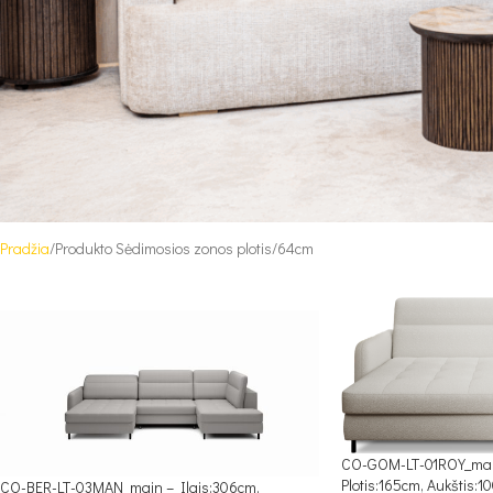
Pradžia
Produkto Sėdimosios zonos plotis
64cm
CO-GOM-LT-01ROY_main
Plotis:165cm, Aukštis:1
CO-BER-LT-03MAN_main – Ilgis:306cm,