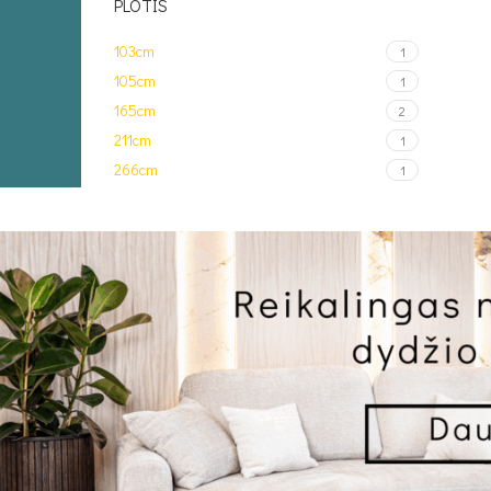
PLOTIS
103cm
1
105cm
1
165cm
2
211cm
1
266cm
1