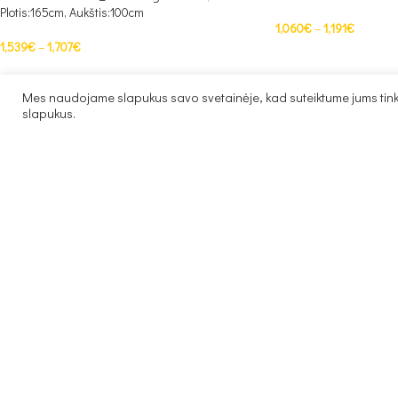
Plotis:165cm, Aukštis:100cm
1,060
€
–
1,191
€
1,539
€
–
1,707
€
PASIRINKTI SAVYBES
PASIRINKTI SAVYBES
Mes naudojame slapukus savo svetainėje, kad suteiktume jums tinka
slapukus.
Fed_01_main – Ilgis:266cm, Plotis:266cm,
Aukštis:102cm
Fotelis su miegama dali
1,241
€
–
1,393
€
Plotis 130 cm Aukštis:
PASIRINKIMAS
PASIRINKTI SAVYBES