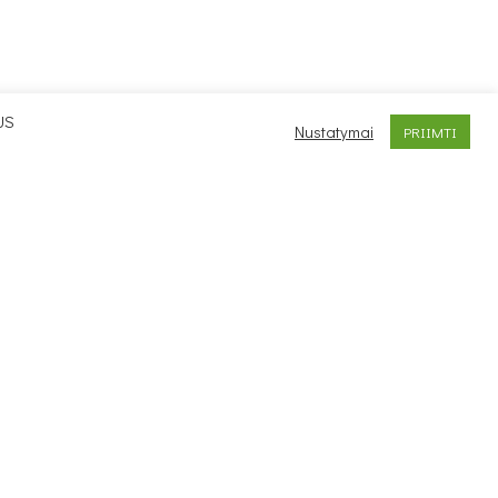
US
Nustatymai
PRIIMTI