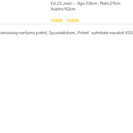
Evl_02_main – Ilgis:336cm, Plotis:211cm,
Aukštis:102cm
1,542
€
–
1,660
€
PASIRINKTI SAVYBES
miausią naršymo patirtį. Spustelėdami „Priimti“ sutinkate naudoti VIS
mi ELT 1 Gylis 103 cm
85cm SPALVŲ
Fotelis su miegama dalimi ELT 2 Gylis 105 cm