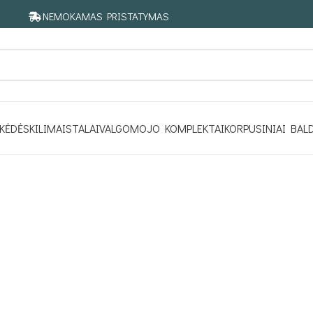
NEMOKAMAS PRISTATYMAS
KĖDĖS
KILIMAI
STALAI
VALGOMOJO KOMPLEKTAI
KORPUSINIAI BAL