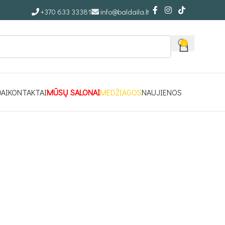
+370 633 33381
info@baldaila.lt
0
DAI
KONTAKTAI
MŪSŲ SALONAI
MEDŽIAGOS
NAUJIENOS