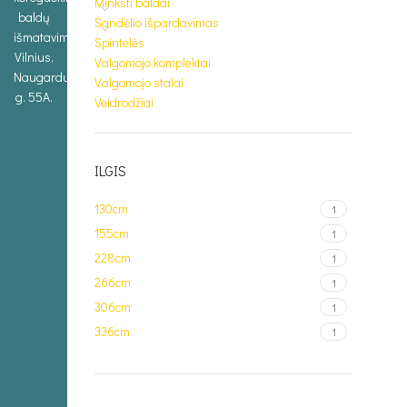
Minkšti baldai
baldų
Sandėlio išpardavimas
išmatavimus.
Spintelės
Vilnius,
Valgomojo komplektai
Naugarduko
Valgomojo stalai
g. 55A.
Veidrodžiai
ILGIS
130cm
1
155cm
1
228cm
1
266cm
1
306cm
1
336cm
1