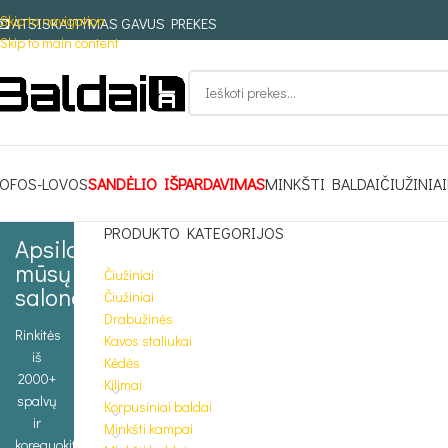
Skip to navigation
ATSISKAITYMAS GAVUS PREKES
Skip to main content
OFOS-LOVOS
SANDĖLIO IŠPARDAVIMAS
MINKŠTI BALDAI
ČIUŽINIAI
PRODUKTO KATEGORIJOS
Apsilankykite
mūsų
Čiužiniai
salone
Čiužiniai
Drabužinės
Rinkitės
Kavos staliukai
iš
Kėdės
2000+
Kilimai
spalvų
Korpusiniai baldai
ir
Minkšti kampai
koreguokite