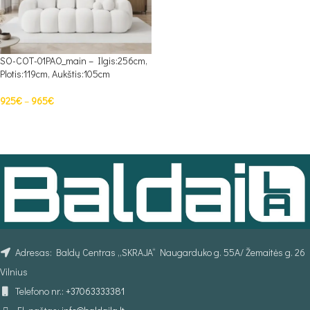
SO-COT-01PAO_main – Ilgis:256cm,
Plotis:119cm, Aukštis:105cm
925
€
–
965
€
PASIRINKTI SAVYBES
Adresas: Baldų Centras „SKRAJA“ Naugarduko g. 55A/ Žemaitės g. 26
Vilnius
Telefono nr.:
+37063333381