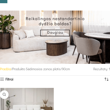
Pradžia
Produkto Sėdimosios zonos plotis
90cm
Rezultatų: 1
Filtrai