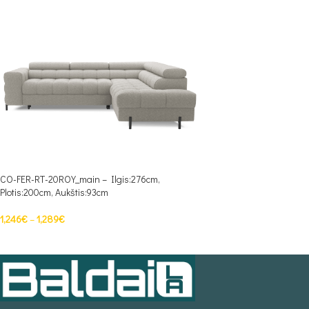
CO-FER-RT-20ROY_main – Ilgis:276cm,
Plotis:200cm, Aukštis:93cm
1,246
€
–
1,289
€
PASIRINKTI SAVYBES