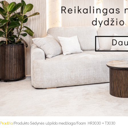
Pradžia
Produkto Sėdynės užpildo medžiaga
Foam HR3030 + T3030