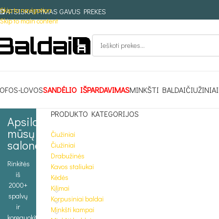
Skip to navigation
ATSISKAITYMAS GAVUS PREKES
Skip to main content
OFOS-LOVOS
SANDĖLIO IŠPARDAVIMAS
MINKŠTI BALDAI
ČIUŽINIAI
PRODUKTO KATEGORIJOS
Apsilankykite
mūsų
Čiužiniai
salone
Čiužiniai
Drabužinės
Rinkitės
Kavos staliukai
iš
Kėdės
2000+
Kilimai
spalvų
Korpusiniai baldai
ir
Minkšti kampai
koreguokite