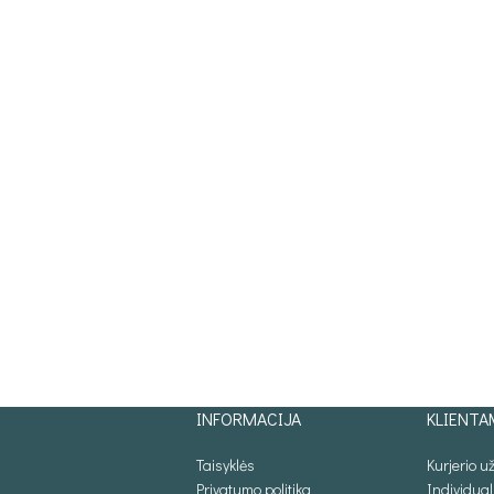
INFORMACIJA
KLIENTA
Taisyklės
Kurjerio 
Privatumo politika
Individua