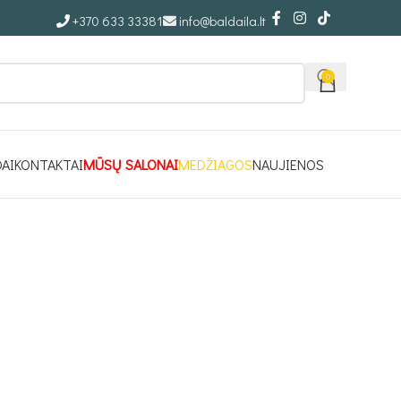
+370 633 33381
info@baldaila.lt
0
DAI
KONTAKTAI
MŪSŲ SALONAI
MEDŽIAGOS
NAUJIENOS