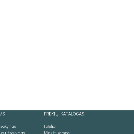
MS
PREKIŲ KATALOGAS
užsakymas
Foteliai
lus užsakymas
Minkšti kampai