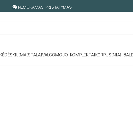
NEMOKAMAS PRISTATYMAS
KĖDĖS
KILIMAI
STALAI
VALGOMOJO KOMPLEKTAI
KORPUSINIAI BAL