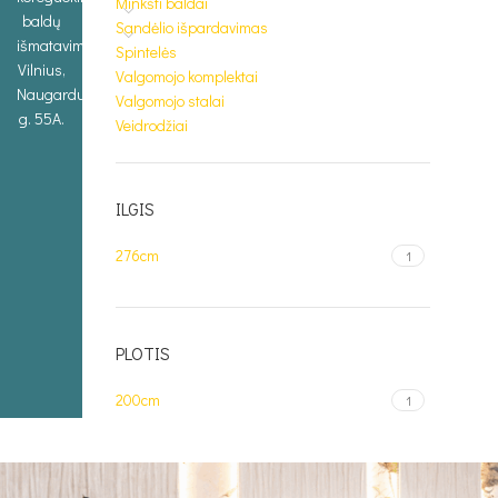
Minkšti baldai
baldų
Sandėlio išpardavimas
išmatavimus.
Spintelės
Vilnius,
Valgomojo komplektai
Naugarduko
Valgomojo stalai
g. 55A.
Veidrodžiai
ILGIS
276cm
1
PLOTIS
200cm
1