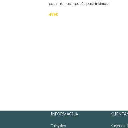
pasirinkimas ir pusės pasirinkimas
493
€
PASIRINKTI SAVYBES
INFORMACIJA
KLIENTA
Taisyklės
Kurjerio 