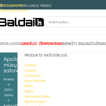
Skip to navigation
ATSISKAITYMAS GAVUS PREKES
Skip to main content
OFOS-LOVOS
SANDĖLIO IŠPARDAVIMAS
MINKŠTI BALDAI
ČIUŽINIAI
PRODUKTO KATEGORIJOS
Apsilankykite
mūsų
Čiužiniai
salone
Čiužiniai
Drabužinės
Rinkitės
Kavos staliukai
iš
Kėdės
2000+
Kilimai
spalvų
Korpusiniai baldai
ir
Minkšti kampai
koreguokite