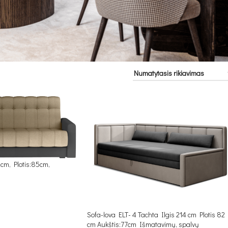
2cm, Plotis:85cm,
Sofa-lova ELT- 4 Tachta Ilgis 214 cm Plotis 82
cm Aukštis:77cm Išmatavimų, spalvų