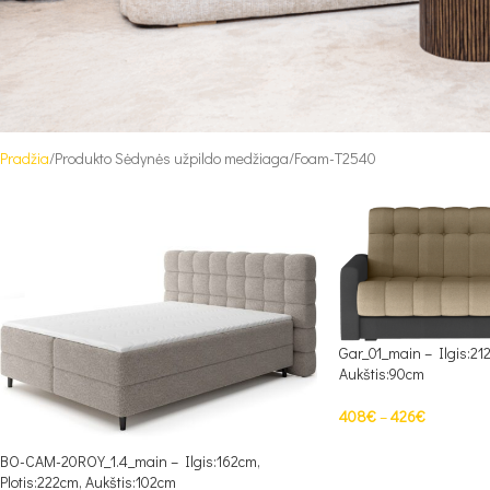
Pradžia
Produkto Sėdynės užpildo medžiaga
Foam-T2540
Gar_01_main – Ilgis:21
Aukštis:90cm
408
€
–
426
€
PASIRINKTI SAVYBES
BO-CAM-20ROY_1.4_main – Ilgis:162cm,
Plotis:222cm, Aukštis:102cm