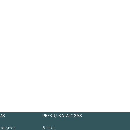
MS
PREKIŲ KATALOGAS
užsakymas
Foteliai