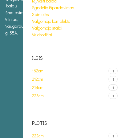
Minkšti baldai
baldų
Sandėlio išpardavimas
išmatavimus.
Spintelės
Vilnius,
Valgomojo komplektai
Naugarduko
Valgomojo stalai
g. 55A.
Veidrodžiai
ILGIS
162cm
1
212cm
1
214cm
1
223cm
1
PLOTIS
222cm
1