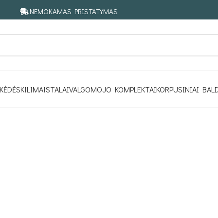
NEMOKAMAS PRISTATYMAS
KĖDĖS
KILIMAI
STALAI
VALGOMOJO KOMPLEKTAI
KORPUSINIAI BAL