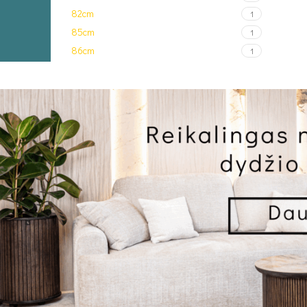
82cm
1
85cm
1
86cm
1