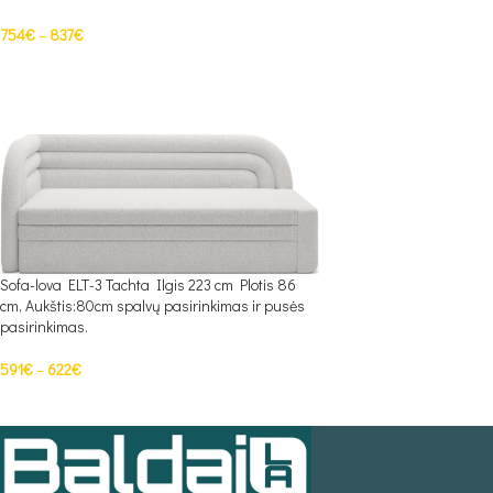
754
€
–
837
€
PASIRINKTI SAVYBES
Sofa-lova ELT-3 Tachta Ilgis 223 cm Plotis 86
cm, Aukštis:80cm spalvų pasirinkimas ir pusės
pasirinkimas.
591
€
–
622
€
PASIRINKTI SAVYBES