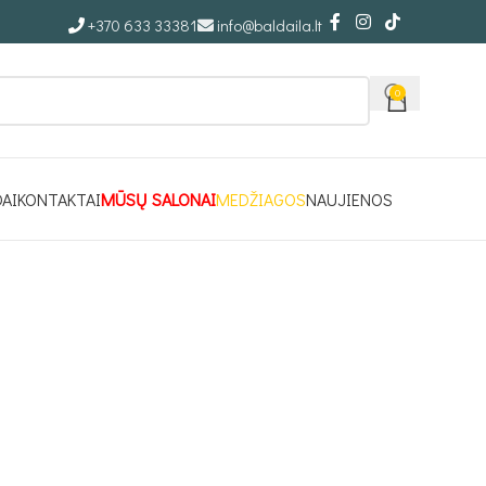
+370 633 33381
info@baldaila.lt
0
DAI
KONTAKTAI
MŪSŲ SALONAI
MEDŽIAGOS
NAUJIENOS